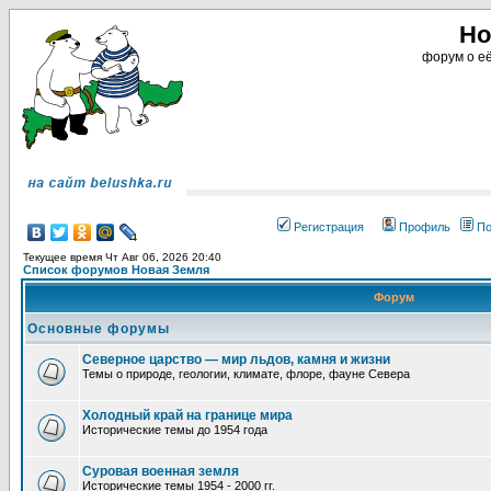
Но
форум о её
Регистрация
Профиль
По
Текущее время Чт Авг 06, 2026 20:40
Список форумов Новая Земля
Форум
Основные форумы
Северное царство — мир льдов, камня и жизни
Темы о природе, геологии, климате, флоре, фауне Севера
Холодный край на границе мира
Исторические темы до 1954 года
Суровая военная земля
Исторические темы 1954 - 2000 гг.