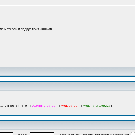
для матерей и подруг призывников.
ых: 0 и гостей: 476 [
Администратор
] [
Модератор
] [
Меценаты форума
]
Пароль:
Автоматически входить при каждом посещении