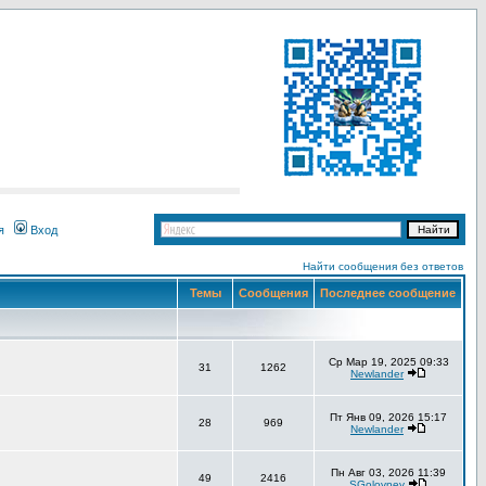
я
Вход
Найти сообщения без ответов
Темы
Сообщения
Последнее сообщение
Ср Мар 19, 2025 09:33
31
1262
Newlander
Пт Янв 09, 2026 15:17
28
969
Newlander
Пн Авг 03, 2026 11:39
49
2416
SGolovnev