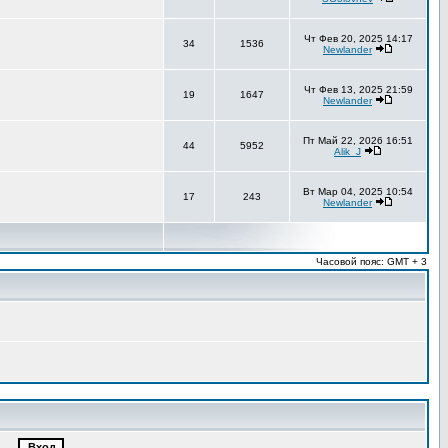
Чт Фев 20, 2025 14:17
34
1536
Newlander
Чт Фев 13, 2025 21:59
19
1647
Newlander
Пт Май 22, 2026 16:51
44
5952
Alik_J
Вт Мар 04, 2025 10:54
17
243
Newlander
Часовой пояс: GMT + 3