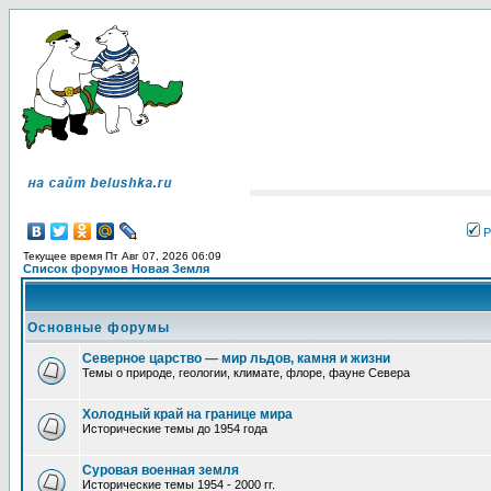
Р
Текущее время Пт Авг 07, 2026 06:09
Список форумов Новая Земля
Основные форумы
Северное царство — мир льдов, камня и жизни
Темы о природе, геологии, климате, флоре, фауне Севера
Холодный край на границе мира
Исторические темы до 1954 года
Суровая военная земля
Исторические темы 1954 - 2000 гг.