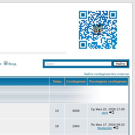
я
Вход
Найти сообщения без ответов
Темы
Сообщения
Последнее сообщение
Ср Июл 22, 2026 17:45
13
3608
serg
Пн Июн 17, 2024 09:22
18
1864
Newlander