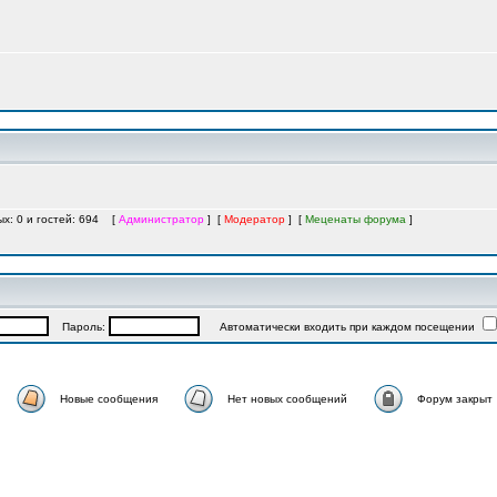
ых: 0 и гостей: 694 [
Администратор
] [
Модератор
] [
Меценаты форума
]
Пароль:
Автоматически входить при каждом посещении
Новые сообщения
Нет новых сообщений
Форум закрыт