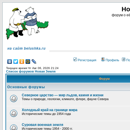
Но
форум о её
Регистрация
Профиль
По
Текущее время Чт Авг 06, 2026 21:24
Список форумов Новая Земля
Форум
Основные форумы
Северное царство — мир льдов, камня и жизни
Темы о природе, геологии, климате, флоре, фауне Севера
Холодный край на границе мира
Исторические темы до 1954 года
Суровая военная земля
Исторические темы 1954 - 2000 гг.