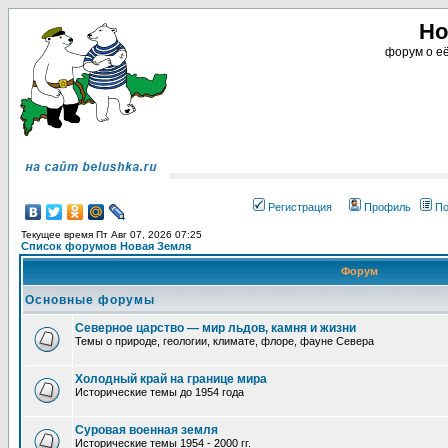
Но
форум о её
Регистрация
Профиль
По
Текущее время Пт Авг 07, 2026 07:25
Список форумов Новая Земля
Форум
Основные форумы
Северное царство — мир льдов, камня и жизни
Темы о природе, геологии, климате, флоре, фауне Севера
Холодный край на границе мира
Исторические темы до 1954 года
Суровая военная земля
Исторические темы 1954 - 2000 гг.