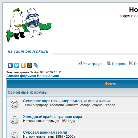
Но
форум о её
Регистрация
Профиль
По
Текущее время Пт Авг 07, 2026 18:11
Список форумов Новая Земля
Форум
Основные форумы
Северное царство — мир льдов, камня и жизни
Темы о природе, геологии, климате, флоре, фауне Севера
Холодный край на границе мира
Исторические темы до 1954 года
Суровая военная земля
Исторические темы 1954 - 2000 гг.