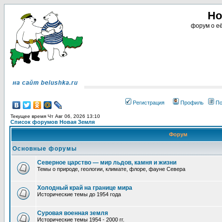
Но
форум о её
Регистрация
Профиль
По
Текущее время Чт Авг 06, 2026 13:10
Список форумов Новая Земля
Форум
Основные форумы
Северное царство — мир льдов, камня и жизни
Темы о природе, геологии, климате, флоре, фауне Севера
Холодный край на границе мира
Исторические темы до 1954 года
Суровая военная земля
Исторические темы 1954 - 2000 гг.