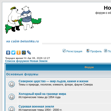
Но
форум о её
Регистрация
Профиль
По
Текущее время Чт Авг 06, 2026 12:27
Список форумов Новая Земля
Форум
Основные форумы
Северное царство — мир льдов, камня и жизни
Темы о природе, геологии, климате, флоре, фауне Севера
Холодный край на границе мира
Исторические темы до 1954 года
Суровая военная земля
Исторические темы 1954 - 2000 гг.