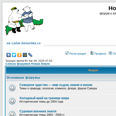
Но
форум о её
Регистрация
Профиль
По
Текущее время Вс Авг 09, 2026 07:05
Список форумов Новая Земля
Форум
Основные форумы
Северное царство — мир льдов, камня и жизни
Темы о природе, геологии, климате, флоре, фауне Севера
Холодный край на границе мира
Исторические темы до 1954 года
Суровая военная земля
Исторические темы 1954 - 2000 гг.