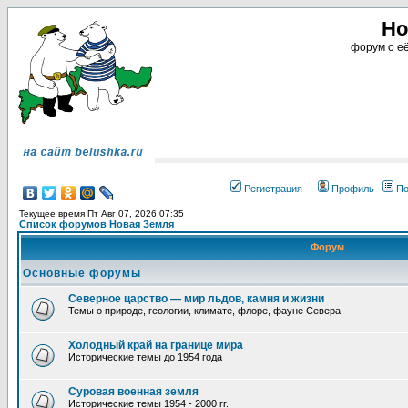
Но
форум о её
Регистрация
Профиль
По
Текущее время Пт Авг 07, 2026 07:35
Список форумов Новая Земля
Форум
Основные форумы
Северное царство — мир льдов, камня и жизни
Темы о природе, геологии, климате, флоре, фауне Севера
Холодный край на границе мира
Исторические темы до 1954 года
Суровая военная земля
Исторические темы 1954 - 2000 гг.