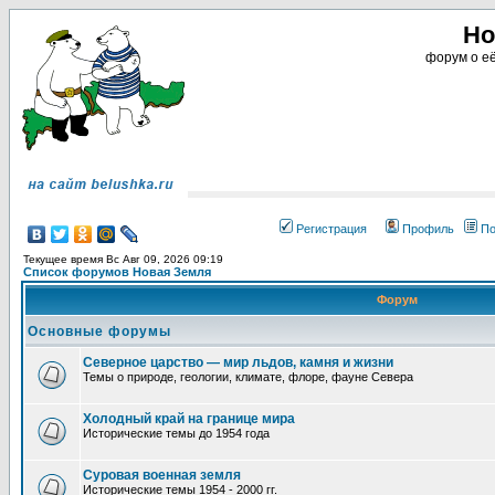
Но
форум о её
Регистрация
Профиль
По
Текущее время Вс Авг 09, 2026 09:19
Список форумов Новая Земля
Форум
Основные форумы
Северное царство — мир льдов, камня и жизни
Темы о природе, геологии, климате, флоре, фауне Севера
Холодный край на границе мира
Исторические темы до 1954 года
Суровая военная земля
Исторические темы 1954 - 2000 гг.