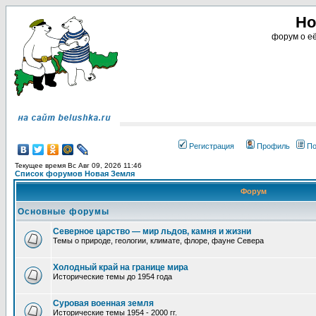
Но
форум о её
Регистрация
Профиль
По
Текущее время Вс Авг 09, 2026 11:46
Список форумов Новая Земля
Форум
Основные форумы
Северное царство — мир льдов, камня и жизни
Темы о природе, геологии, климате, флоре, фауне Севера
Холодный край на границе мира
Исторические темы до 1954 года
Суровая военная земля
Исторические темы 1954 - 2000 гг.