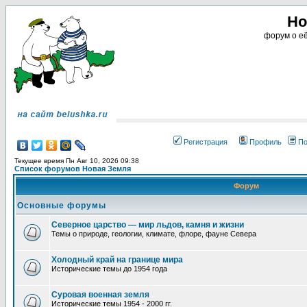
Но
форум о её
Регистрация
Профиль
По
Текущее время Пн Авг 10, 2026 09:38
Список форумов Новая Земля
Форум
Основные форумы
Северное царство — мир льдов, камня и жизни
Темы о природе, геологии, климате, флоре, фауне Севера
Холодный край на границе мира
Исторические темы до 1954 года
Суровая военная земля
Исторические темы 1954 - 2000 гг.