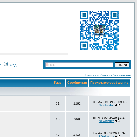
я
Вход
Найти сообщения без ответов
Темы
Сообщения
Последнее сообщение
Ср Мар 19, 2025 09:33
31
1262
Newlander
Пт Янв 09, 2026 15:17
28
969
Newlander
Пн Авг 03, 2026 11:39
49
2416
SGolovnev