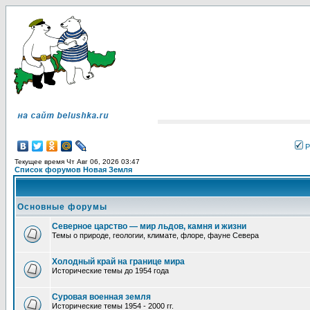
Р
Текущее время Чт Авг 06, 2026 03:47
Список форумов Новая Земля
Основные форумы
Северное царство — мир льдов, камня и жизни
Темы о природе, геологии, климате, флоре, фауне Севера
Холодный край на границе мира
Исторические темы до 1954 года
Суровая военная земля
Исторические темы 1954 - 2000 гг.