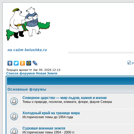
Р
Текущее время Чт Авг 06, 2026 12:13
Список форумов Новая Земля
Основные форумы
Северное царство — мир льдов, камня и жизни
Темы о природе, геологии, климате, флоре, фауне Севера
Холодный край на границе мира
Исторические темы до 1954 года
Суровая военная земля
Исторические темы 1954 - 2000 гг.