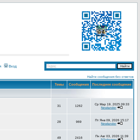
я
Вход
Найти сообщения без ответов
Темы
Сообщения
Последнее сообщение
Ср Мар 19, 2025 09:33
31
1262
Newlander
Пт Янв 09, 2026 15:17
28
969
Newlander
Пн Авг 03, 2026 11:39
49
2416
SGolovnev