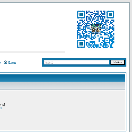
я
Вход
ень]
er