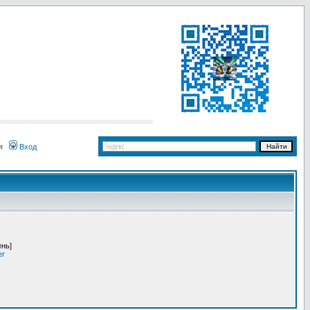
я
Вход
ень]
er