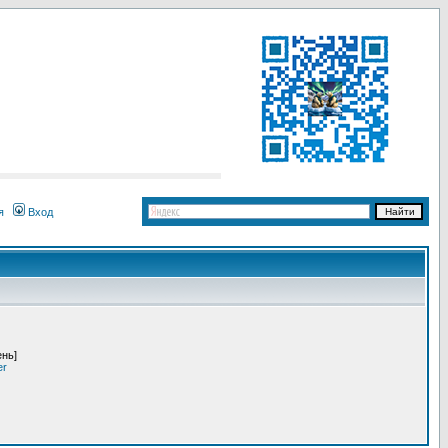
я
Вход
ень]
er