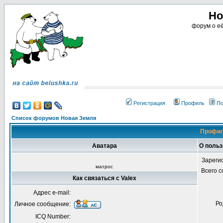
Но
форум о её
Регистрация
Профиль
По
Список форумов Новая Земля
Профил
Аватара
О польз
Зареги
матрос
Всего 
Как связаться с Valex
Адрес e-mail:
Ро
Личное сообщение:
ICQ Number: