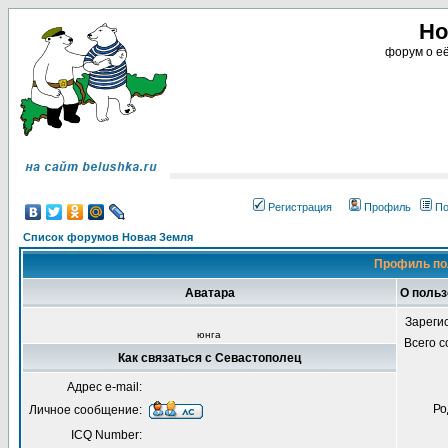
Но
форум о её
Регистрация
Профиль
По
Список форумов Новая Земля
Профиль по
Аватара
О польз
Зареги
юнга
Всего 
Как связаться с Севастополец
Адрес e-mail:
Ро
Личное сообщение:
ICQ Number: