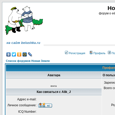
Но
форум о её
Регистрация
Профиль
По
Список форумов Новая Земля
Профиль
Аватара
О польз
Зареги
юнга
Всего 
Как связаться с Alik_J
Адрес e-mail:
Ро
Личное сообщение:
ICQ Number: