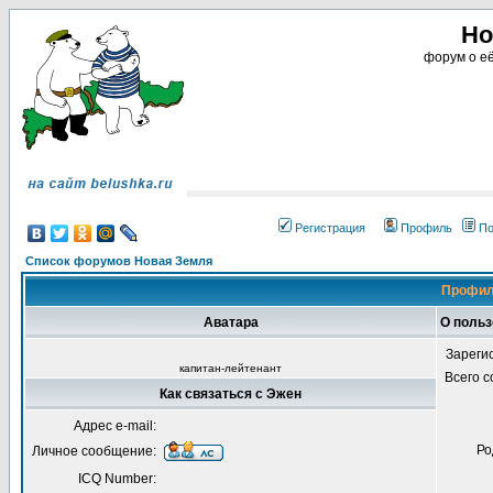
Но
форум о её
Регистрация
Профиль
По
Список форумов Новая Земля
Профил
Аватара
О поль
Зареги
капитан-лейтенант
Всего 
Как связаться с Эжен
Адрес e-mail:
Ро
Личное сообщение:
ICQ Number: