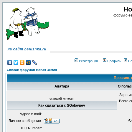
Но
форум о её
Регистрация
Профиль
По
Список форумов Новая Земля
Профиль 
Аватара
О польз
Зареги
старший мичман
Всего 
Как связаться с SGolovnev
Адрес e-mail:
Ро
Личное сообщение:
ICQ Number: