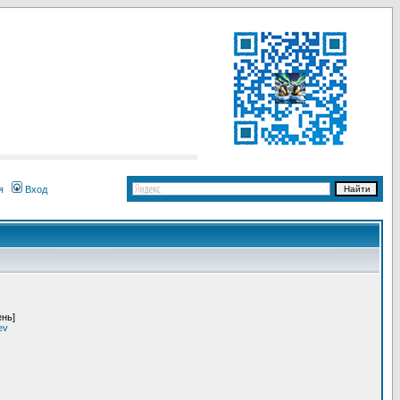
я
Вход
ень]
ev