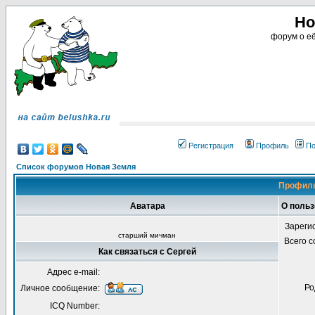
Но
форум о её
Регистрация
Профиль
По
Список форумов Новая Земля
Профиль
Аватара
О польз
Зареги
старший мичман
Всего 
Как связаться с Сергей
Адрес e-mail:
Ро
Личное сообщение:
ICQ Number: