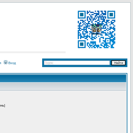
я
Вход
ень]