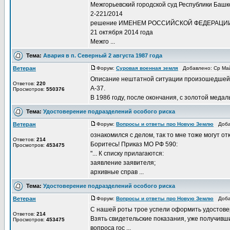
Межгорьевский городской суд Республики Баш
2-221/2014
решение ИМЕНЕМ РОССИЙСКОЙ ФЕДЕРАЦИ
21 октября 2014 года
Межго ...
Тема:
Авария в п. Северный 2 августа 1987 года
Ветеран
Форум:
Суровая военная земля
Добавлено: Ср Май
Описание нештатной ситуации произошедшей 0
Ответов:
220
А-37.
Просмотров:
550376
В 1986 году, после окончания, с золотой медал
Тема:
Удостоверение подразделений особого риска
Ветеран
Форум:
Вопросы и ответы про Новую Землю
Добав
ознакомился с делом, так то мне тоже могут от
Ответов:
214
Боритесь! Приказ МО РФ 590:
Просмотров:
453475
"... К списку прилагаются:
заявление заявителя;
архивные справ ...
Тема:
Удостоверение подразделений особого риска
Ветеран
Форум:
Вопросы и ответы про Новую Землю
Добав
С нашей роты трое успели оформить удостове
Ответов:
214
Взять свидетельские показания, уже получивш
Просмотров:
453475
вопроса гос ...