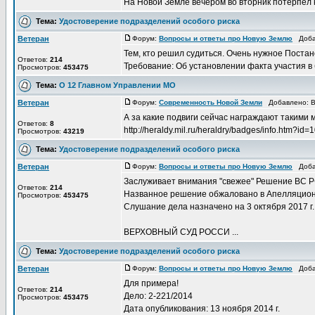
На Новой Земле вечером во вторник потерпел к
Тема:
Удостоверение подразделений особого риска
Ветеран
Форум:
Вопросы и ответы про Новую Землю
Добав
Тем, кто решил судиться. Очень нужное Поста
Ответов:
214
Требование: Об установлении факта участия в 
Просмотров:
453475
Тема:
О 12 Главном Управлении МО
Ветеран
Форум:
Современность Новой Земли
Добавлено: Вс
А за какие подвиги сейчас награждают такими
Ответов:
8
http://heraldy.mil.ru/heraldry/badges/info.htm?
Просмотров:
43219
Тема:
Удостоверение подразделений особого риска
Ветеран
Форум:
Вопросы и ответы про Новую Землю
Добав
Заслуживает внимания "свежее" Решение ВС Р
Ответов:
214
Названное решение обжаловано в Апелляцион
Просмотров:
453475
Слушание дела назначено на 3 октября 2017 г.
ВЕРХОВНЫЙ СУД РОССИ ...
Тема:
Удостоверение подразделений особого риска
Ветеран
Форум:
Вопросы и ответы про Новую Землю
Добав
Для примера!
Ответов:
214
Дело: 2-221/2014
Просмотров:
453475
Дата опубликования: 13 ноября 2014 г.