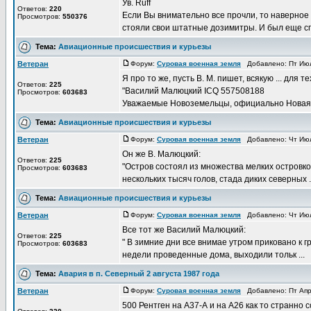
Ув. Ruff
Ответов:
220
Если Вы внимательно все прочли, то наверное
Просмотров:
550376
стояли свои штатные дозимитры. И был еще спец
Тема:
Авиационные происшествия и курьезы
Ветеран
Форум:
Суровая военная земля
Добавлено: Пт Июл
Я про то же, пусть В. М. пишет, всякую ... для 
Ответов:
225
"Василий Малюцкий ICQ 557508188
Просмотров:
603683
Уважаемые Новоземельцы, официально Новая .
Тема:
Авиационные происшествия и курьезы
Ветеран
Форум:
Суровая военная земля
Добавлено: Чт Июл
Он же В. Малюцкий:
Ответов:
225
"Остров состоял из множества мелких островков
Просмотров:
603683
нескольких тысяч голов, стада диких северных .
Тема:
Авиационные происшествия и курьезы
Ветеран
Форум:
Суровая военная земля
Добавлено: Чт Июл
Все тот же Василий Малюцкий:
Ответов:
225
" В зимние дни все внимае утром приковано к 
Просмотров:
603683
недели проведенные дома, выходили тольк ...
Тема:
Авария в п. Северный 2 августа 1987 года
Ветеран
Форум:
Суровая военная земля
Добавлено: Пт Апр
500 Рентген на А37-А и на А26 как то странно