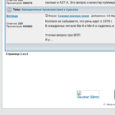
Ответов:
220
сколько и А37-А. Это вопрос к качеству публику
Просмотров:
550376
Тема:
Авиационные происшествия и курьезы
Ветеран
Форум:
Суровая военная земля
Добавлено: Сб Мар
Коллеги не забываете, что речь идет о 1976 г.
Ответов:
225
В эскадрилье летали Ми-8 и Ми-6 и садились и
Просмотров:
603683
Уточни вопрос про ВПП.
Я у ...
Страница
1
из
2
© Автор ло