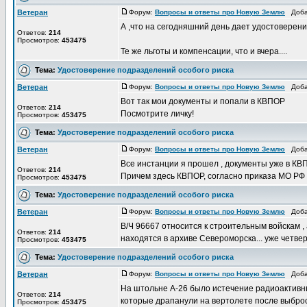
Ветеран
Форум:
Вопросы и ответы про Новую Землю
Добав
А ,что на сегодняшний день дает удостоверен
Ответов:
214
Просмотров:
453475
Те же льготы и компенсации, что и вчера....
Тема:
Удостоверение подразделений особого риска
Ветеран
Форум:
Вопросы и ответы про Новую Землю
Добав
Вот так мои документы и попали в КВПОР
Ответов:
214
Посмотрите личку!
Просмотров:
453475
Тема:
Удостоверение подразделений особого риска
Ветеран
Форум:
Вопросы и ответы про Новую Землю
Добав
Все инстанции я прошел , документы уже в КВ
Ответов:
214
Причем здесь КВПОР, согласно приказа МО РФ 
Просмотров:
453475
Тема:
Удостоверение подразделений особого риска
Ветеран
Форум:
Вопросы и ответы про Новую Землю
Добав
В/Ч 96667 относится к строительным войскам ,
Ответов:
214
находятся в архиве Североморска... уже четвер
Просмотров:
453475
Тема:
Удостоверение подразделений особого риска
Ветеран
Форум:
Вопросы и ответы про Новую Землю
Добав
На штольне А-26 было истечение радиоактивных
Ответов:
214
которые драпанули на вертолете после выброса 
Просмотров:
453475