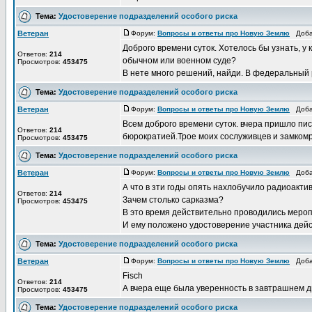
Тема:
Удостоверение подразделений особого риска
Ветеран
Форум:
Вопросы и ответы про Новую Землю
Добав
Доброго времени суток. Хотелось бы узнать, у
Ответов:
214
обычном или военном суде?
Просмотров:
453475
В нете много решений, найди. В федеральный 
Тема:
Удостоверение подразделений особого риска
Ветеран
Форум:
Вопросы и ответы про Новую Землю
Добав
Всем доброго времени суток. вчера пришло пись
Ответов:
214
бюрократией.Трое моих сослуживцев и замкомр
Просмотров:
453475
Тема:
Удостоверение подразделений особого риска
Ветеран
Форум:
Вопросы и ответы про Новую Землю
Добав
А что в зти годы опять нахлобучило радиоакт
Ответов:
214
Зачем столько сарказма?
Просмотров:
453475
В это время действительно проводились меро
И ему положено удостоверение участника дейст
Тема:
Удостоверение подразделений особого риска
Ветеран
Форум:
Вопросы и ответы про Новую Землю
Добав
Fisch
Ответов:
214
А вчера еще была уверенность в завтрашнем дн
Просмотров:
453475
Тема:
Удостоверение подразделений особого риска