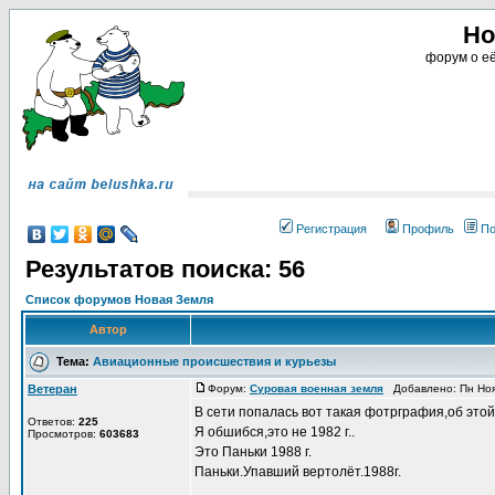
Но
форум о её
Регистрация
Профиль
По
Результатов поиска: 56
Список форумов Новая Земля
Автор
Тема:
Авиационные происшествия и курьезы
Ветеран
Форум:
Суровая военная земля
Добавлено: Пн Ноя
В сети попалась вот такая фотрграфия,об этой
Ответов:
225
Я обшибся,это не 1982 г..
Просмотров:
603683
Это Паньки 1988 г.
Паньки.Упавший вертолёт.1988г.