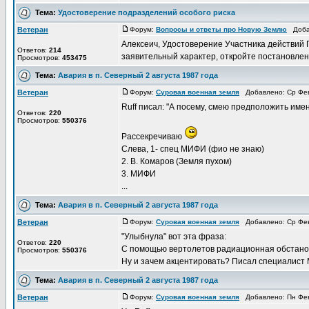
Тема:
Удостоверение подразделений особого риска
Ветеран
Форум:
Вопросы и ответы про Новую Землю
Добав
Алексеич, Удостоверение Участника действий 
Ответов:
214
заявительный характер, откройте постановление
Просмотров:
453475
Тема:
Авария в п. Северный 2 августа 1987 года
Ветеран
Форум:
Суровая военная земля
Добавлено: Ср Фев
Ruff писал: "А посему, смею предположить им
Ответов:
220
Просмотров:
550376
Рассекречиваю
Слева, 1- спец МИФИ (фио не знаю)
2. В. Комаров (Земля пухом)
3. МИФИ
...
Тема:
Авария в п. Северный 2 августа 1987 года
Ветеран
Форум:
Суровая военная земля
Добавлено: Ср Фев
"Улыбнула" вот эта фраза:
Ответов:
220
С помощью вертолетов радиационная обстановк
Просмотров:
550376
Ну и зачем акцентировать? Писал специалист М
Тема:
Авария в п. Северный 2 августа 1987 года
Ветеран
Форум:
Суровая военная земля
Добавлено: Пн Фев