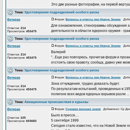
Это две разные фотографии, на первой вертушк
Тема:
Удостоверение подразделений особого риска
Ветеран
Форум:
Вопросы и ответы про Новую Землю
Добав
Для ознакомления, стенограммы обсуждения з
Ответов:
214
деятельности в области ядерного оружия - граж
Просмотров:
453475
Тема:
Удостоверение подразделений особого риска
Ветеран
Форум:
Вопросы и ответы про Новую Землю
Добав
Валерий
Ответов:
214
"...Еще раз повторюсь. прочитав форум и проан
Просмотров:
453475
отстоять свою правоту, сообща, давно уже можн
Тема:
Удостоверение подразделений особого риска
Ветеран
Форум:
Вопросы и ответы про Новую Землю
Добав
Зона отчуждения, трудно доказать будет.
Ответов:
214
По результатам испытаний, проведенных в 195
Просмотров:
453475
полигоне всех видов ядерных взрывов разли ...
Тема:
Авиационные происшествия и курьезы
Ветеран
Форум:
Суровая военная земля
Добавлено: Ср Дек
Было в прессе....
Ответов:
225
5 сентября 1999
Просмотров:
603683
Сегодня стало известно, что на Новой Земле 