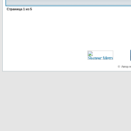
Страница
1
из
5
© Автор ло