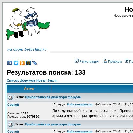
Но
форум о её
Регистрация
Профиль
По
Результатов поиска: 133
Список форумов Новая Земля
Автор
Тема:
Прибалтийская диаспора форума
Сергей
Форум:
Изба-говорильня
Добавлено: Сб Мар 21, 2
По ходу, им вообще этот запрос пофиг. Прицепи
Ответов:
1019
армии и декларация проживания ? Уникомы. Запр
Просмотров:
1079820
Тема:
Прибалтийская диаспора форума
Сергей
Форум:
Изба-говорильня
Добавлено: Сб Мар 21, 2