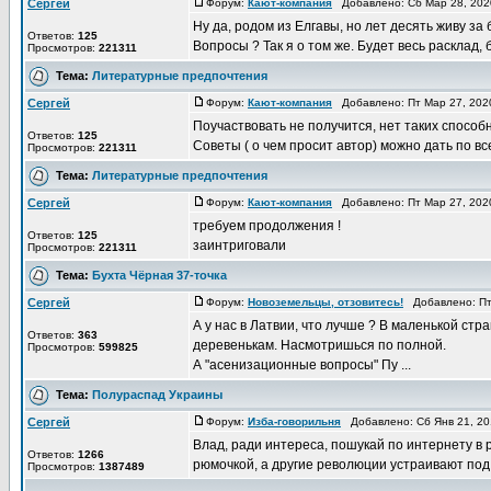
Сергей
Форум:
Кают-компания
Добавлено: Сб Мар 28, 202
Ну да, родом из Елгавы, но лет десять живу за 
Ответов:
125
Вопросы ? Так я о том же. Будет весь расклад, б
Просмотров:
221311
Тема:
Литературные предпочтения
Сергей
Форум:
Кают-компания
Добавлено: Пт Мар 27, 202
Поучаствовать не получится, нет таких способно
Ответов:
125
Советы ( о чем просит автор) можно дать по все
Просмотров:
221311
Тема:
Литературные предпочтения
Сергей
Форум:
Кают-компания
Добавлено: Пт Мар 27, 202
требуем продолжения !
Ответов:
125
заинтриговали
Просмотров:
221311
Тема:
Бухта Чёрная 37-точка
Сергей
Форум:
Новоземельцы, отзовитесь!
Добавлено: Пт
А у нас в Латвии, что лучше ? В маленькой стра
Ответов:
363
деревенькам. Насмотришься по полной.
Просмотров:
599825
А "асенизационные вопросы" Пу ...
Тема:
Полураспад Украины
Сергей
Форум:
Изба-говорильня
Добавлено: Сб Янв 21, 2
Влад, ради интереса, пошукай по интернету в 
Ответов:
1266
рюмочкой, а другие революции устраивают под э
Просмотров:
1387489