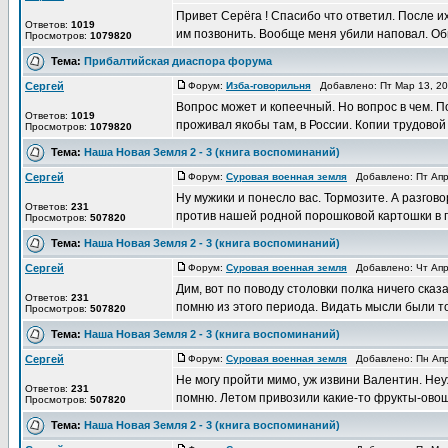
Привет Серёга ! Спасибо что ответил. После их
Ответов:
1019
им позвонить. Вообще меня убили наповал. Обь
Просмотров:
1079820
Тема:
Прибалтийская диаспора форума
Сергей
Форум:
Изба-говорильня
Добавлено: Пт Мар 13, 2
Вопрос может и копеечный. Но вопрос в чем. По
Ответов:
1019
проживал якобы там, в России. Копии трудовой к
Просмотров:
1079820
Тема:
Наша Новая Земля 2 - 3 (книга воспоминаний)
Сергей
Форум:
Суровая военная земля
Добавлено: Пт Апр
Ну мужики и понесло вас. Тормозите. А разгов
Ответов:
231
против нашей родной порошковой картошки в пол
Просмотров:
507820
Тема:
Наша Новая Земля 2 - 3 (книга воспоминаний)
Сергей
Форум:
Суровая военная земля
Добавлено: Чт Апр
Дим, вот по поводу столовки полка ничего сказа
Ответов:
231
помню из этого периода. Видать мысли были толь
Просмотров:
507820
Тема:
Наша Новая Земля 2 - 3 (книга воспоминаний)
Сергей
Форум:
Суровая военная земля
Добавлено: Пн Апр
Не могу пройти мимо, уж извини Валентин. Неуж
Ответов:
231
помню. Летом привозили какие-то фрукты-овощи (
Просмотров:
507820
Тема:
Наша Новая Земля 2 - 3 (книга воспоминаний)