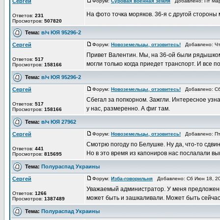
Сергей
Форум:
Суровая военная земля
Добавлено: Пт Мар
На фото точка моряков. 36-я с другой стороны
Ответов:
231
Просмотров:
507820
Тема:
в/ч ЮЯ 95296-2
Сергей
Форум:
Новоземельцы, отзовитесь!
Добавлено: Чт 
Привет Валентин. Мы, на 36-ой были рядышком
Ответов:
517
могли только когда приедет транспорт. И все по
Просмотров:
158166
Тема:
в/ч ЮЯ 95296-2
Сергей
Форум:
Новоземельцы, отзовитесь!
Добавлено: Сб
Сбегал за попкорном. Зажгли. Интересное узнае
Ответов:
517
у нас, размеренно. А фиг там.
Просмотров:
158166
Тема:
в/ч ЮЯ 27962
Сергей
Форум:
Новоземельцы, отзовитесь!
Добавлено: Пт 
Смотрю погоду по Белушке. Ну да, что-то сдвин
Ответов:
441
Но в это время из капониров нас послалали выки
Просмотров:
815695
Тема:
Полураспад Украины
Сергей
Форум:
Изба-говорильня
Добавлено: Сб Июн 18, 2
Уважаемый администратор. У меня предложение
Ответов:
1266
может быть и зашкаливали. Может быть сейчас м
Просмотров:
1387489
Тема:
Полураспад Украины