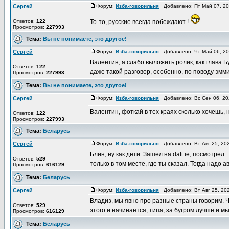
Сергей
Форум:
Изба-говорильня
Добавлено: Пт Май 07, 2
Ответов:
122
То-то, русские всегда побеждают !
Просмотров:
227993
Тема:
Вы не понимаете, это другое!
Сергей
Форум:
Изба-говорильня
Добавлено: Чт Май 06, 2
Валентин, а слабо выложить ролик, как глава 
Ответов:
122
даже такой разговор, особенно, по поводу эммиг
Просмотров:
227993
Тема:
Вы не понимаете, это другое!
Сергей
Форум:
Изба-говорильня
Добавлено: Вс Сен 06, 2
Валентин, фоткай в тех краях сколько хочешь, 
Ответов:
122
Просмотров:
227993
Тема:
Беларусь
Сергей
Форум:
Изба-говорильня
Добавлено: Вт Авг 25, 20
Блин, ну как дети. Зашел на daft.ie, посмотрел
Ответов:
529
только в том месте, где ты сказал. Тогда надо а
Просмотров:
616129
Тема:
Беларусь
Сергей
Форум:
Изба-говорильня
Добавлено: Вт Авг 25, 20
Владиз, мы явно про разные страны говорим. Ч
Ответов:
529
этого и начинается, типа, за бугром лучше и мы
Просмотров:
616129
Тема:
Беларусь