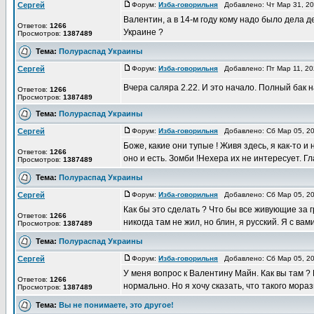
Сергей
Форум:
Изба-говорильня
Добавлено: Чт Мар 31, 2
Валентин, а в 14-м году кому надо было дела 
Ответов:
1266
Украине ?
Просмотров:
1387489
Тема:
Полураспад Украины
Сергей
Форум:
Изба-говорильня
Добавлено: Пт Мар 11, 2
Вчера саляра 2.22. И это начало. Полный бак н
Ответов:
1266
Просмотров:
1387489
Тема:
Полураспад Украины
Сергей
Форум:
Изба-говорильня
Добавлено: Сб Мар 05, 2
Боже, какие они тупые ! Живя здесь, я как-то и 
Ответов:
1266
оно и есть. Зомби !Нехера их не интересует. Гл
Просмотров:
1387489
Тема:
Полураспад Украины
Сергей
Форум:
Изба-говорильня
Добавлено: Сб Мар 05, 2
Как бы это сделать ? Что бы все живующие за 
Ответов:
1266
никогда там не жил, но блин, я русский. Я с вами
Просмотров:
1387489
Тема:
Полураспад Украины
Сергей
Форум:
Изба-говорильня
Добавлено: Сб Мар 05, 2
У меня вопрос к Валентину Майн. Как вы там ? 
Ответов:
1266
нормально. Но я хочу сказать, что такого мора
Просмотров:
1387489
Тема:
Вы не понимаете, это другое!