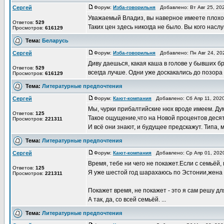
Сергей
Форум:
Изба-говорильня
Добавлено: Вт Авг 25, 20
Уважаемый Владиз, вы наверное имеете плохое 
Ответов:
529
Таких цен здесь никогда не было. Вы кого наслу
Просмотров:
616129
Тема:
Беларусь
Сергей
Форум:
Изба-говорильня
Добавлено: Пн Авг 24, 20
Диву даешься, какая каша в голове у бывших бр
Ответов:
529
всегда лучше. Одни уже доскакались до позора в
Просмотров:
616129
Тема:
Литературные предпочтения
Сергей
Форум:
Кают-компания
Добавлено: Сб Апр 11, 202
Мы, чурки прибалтийские нюх вроде имеем. Дум
Ответов:
125
Такое ощущение,что на Новой процентов деся
Просмотров:
221311
И всё они знают, и будущее предскажут. Типа, мы
Тема:
Литературные предпочтения
Сергей
Форум:
Кают-компания
Добавлено: Ср Апр 01, 202
Время, тебе ни чего не покажет.Если с семьёй,
Ответов:
125
Я уже шестой год шарахаюсь по Эстонии,жена
Просмотров:
221311
Покажет время, не покажет - это я сам решу дл
А так, да, со всей семьёй. ...
Тема:
Литературные предпочтения