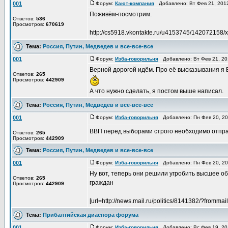
001
Форум:
Кают-компания
Добавлено: Вт Фев 21, 201
Поживём-посмотрим.
Ответов:
536
Просмотров:
670619
http://cs5918.vkontakte.ru/u4153745/142072158/
Тема:
Россия, Путин, Медведев и все-все-все
001
Форум:
Изба-говорильня
Добавлено: Вт Фев 21, 2
Верной дорогой идём. Про её высказывания я 
Ответов:
265
Просмотров:
442909
А что нужно сделать, я постом выше написал.
Тема:
Россия, Путин, Медведев и все-все-все
001
Форум:
Изба-говорильня
Добавлено: Пн Фев 20, 2
ВВП перед выборами строго необходимо отпра
Ответов:
265
Просмотров:
442909
Тема:
Россия, Путин, Медведев и все-все-все
001
Форум:
Изба-говорильня
Добавлено: Пн Фев 20, 2
Ну вот, теперь они решили угробить высшее о
Ответов:
265
граждан
Просмотров:
442909
[url=http://news.mail.ru/politics/8141382/?frommai
Тема:
Прибалтийская диаспора форума
001
Форум:
Изба-говорильня
Добавлено: Вс Фев 19, 20