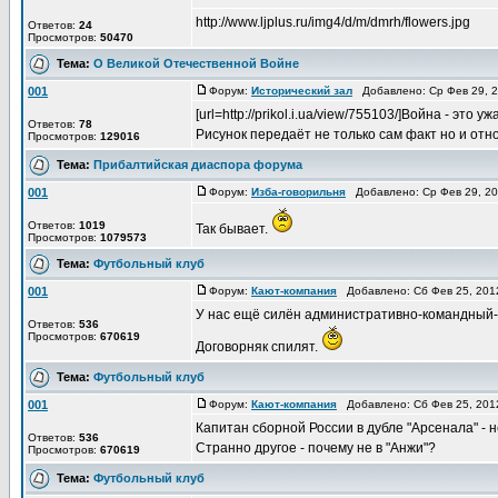
http://www.ljplus.ru/img4/d/m/dmrh/flowers.jpg
Ответов:
24
Просмотров:
50470
Тема:
О Великой Отечественной Войне
001
Форум:
Исторический зал
Добавлено: Ср Фев 29, 
[url=http://prikol.i.ua/view/755103/]Война - это 
Ответов:
78
Рисунок передаёт не только сам факт но и от
Просмотров:
129016
Тема:
Прибалтийская диаспора форума
001
Форум:
Изба-говорильня
Добавлено: Ср Фев 29, 2
Ответов:
1019
Так бывает.
Просмотров:
1079573
Тема:
Футбольный клуб
001
Форум:
Кают-компания
Добавлено: Сб Фев 25, 201
У нас ещё силён административно-командный-р
Ответов:
536
Просмотров:
670619
Договорняк спилят.
Тема:
Футбольный клуб
001
Форум:
Кают-компания
Добавлено: Сб Фев 25, 201
Капитан сборной России в дубле "Арсенала" - н
Ответов:
536
Странно другое - почему не в "Анжи"?
Просмотров:
670619
Тема:
Футбольный клуб