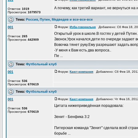
А почему, как третий вариант, не вернуться на
Ответов:
1019
Просмотров:
1079573
Тема:
Россия, Путин, Медведев и все-все-все
001
Форум:
Изба-говорильня
Добавлено: Сб Фев 18, 2
Открытый урок в школе.В гостях у детей Путин.
Ответов:
265
Звонок.Урок начался,дети по очереди задают 
Просмотров:
442909
Вовочка тянет руку.Ему разрешают задать вопр
-У меня к Вам есть два вопроса..
Пе ...
Тема:
Футбольный клуб
001
Форум:
Кают-компания
Добавлено: Сб Фев 18, 201
Ответов:
536
Просмотров:
670619
Тема:
Футбольный клуб
001
Форум:
Кают-компания
Добавлено: Чт Фев 16, 201
Цитата нижеприведённая порадовала:
Ответов:
536
Просмотров:
670619
Зенит - Бенфика 3:2
Питерская команда "Зенит" сделала всей стра
борьбе ...