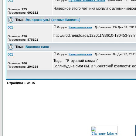
001
Форум:
Суровая военная земля
Добавлено: Вт Янв
Наверное этого лётчика могила с алюминиевой 
Ответов:
225
Просмотров:
603182
Тема:
Эх, прокачусь! (автомобилисты)
001
Форум:
Кают-компания
Добавлено: Сб Дек 31, 201
http://urod.ru/uploads/122011/33610-180453-38f
Ответов:
490
Просмотров:
475101
Тема:
Военное кино
001
Форум:
Кают-компания
Добавлено: Вт Дек 27, 201
Тогда - "Я-русский солдат".
Ответов:
206
Голливуд не смог бы. В "Брестской крепости" 
Просмотров:
294298
Страница
1
из
15