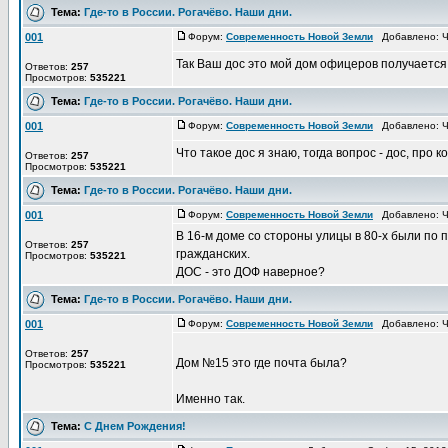
Тема:
Где-то в России. Рогачёво. Наши дни.
001
Форум:
Современность Новой Земли
Добавлено: Чт
Так Ваш дос это мой дом офицеров получается 
Ответов:
257
Просмотров:
535221
Тема:
Где-то в России. Рогачёво. Наши дни.
001
Форум:
Современность Новой Земли
Добавлено: Чт
Что такое дос я знаю, тогда вопрос - дос, про
Ответов:
257
Просмотров:
535221
Тема:
Где-то в России. Рогачёво. Наши дни.
001
Форум:
Современность Новой Земли
Добавлено: Чт
В 16-м доме со стороны улицы в 80-х были по
Ответов:
257
гражданских.
Просмотров:
535221
ДОС - это ДОФ наверное?
Тема:
Где-то в России. Рогачёво. Наши дни.
001
Форум:
Современность Новой Земли
Добавлено: Чт
Ответов:
257
Дом №15 это где почта была?
Просмотров:
535221
Именно так.
Тема:
С Днем Рождения!