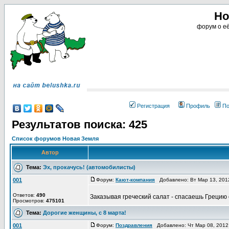
Но
форум о её
Регистрация
Профиль
По
Результатов поиска: 425
Список форумов Новая Земля
Автор
Тема:
Эх, прокачусь! (автомобилисты)
001
Форум:
Кают-компания
Добавлено: Вт Мар 13, 201
Ответов:
490
Заказывая греческий салат - спасаешь Грецию
Просмотров:
475101
Тема:
Дорогие женщины, с 8 марта!
001
Форум:
Поздравления
Добавлено: Чт Мар 08, 2012