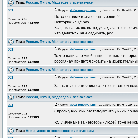
Тема:
Россия, Путин, Медведев и все-все-все
001
Форум:
Изба-говорильня
Добавлено: Вс Фев 05, 2
Потолочь воду в ступе опять решил?
Ответов:
265
Повторюсь ещё раз.
Просмотров:
442909
Всё, что написано выше, укладывается в логиче
Что делать? - Тебе отдыхать, рос ...
Тема:
Россия, Путин, Медведев и все-все-все
001
Форум:
Изба-говорильня
Добавлено: Вс Фев 05, 2
То что написано мной выше - это как раз норм
Ответов:
265
россиянам придется сходить на избирательный
Просмотров:
442909
Тема:
Россия, Путин, Медведев и все-все-все
001
Форум:
Изба-говорильня
Добавлено: Вс Фев 05, 2
Запасаться попкорном, садиться в теплом поме
Ответов:
265
Просмотров:
442909
Тема:
Россия, Путин, Медведев и все-все-все
001
Форум:
Изба-говорильня
Добавлено: Вс Янв 29, 20
Спроси у них, они растолкуют что у них и поче
Ответов:
265
Просмотров:
442909
P.S. Лично мне за некоторых людей тоже не ко
Тема:
Авиационные происшествия и курьезы