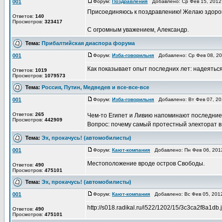
001
Форум:
Поздравления
Добавлено: Ср Фев 15, 2012
Присоединяюсь к поздравлению! Желаю здоров
Ответов:
140
Просмотров:
323417
С огромным уважением, Александр.
Тема:
Прибалтийская диаспора форума
001
Форум:
Изба-говорильня
Добавлено: Ср Фев 08, 2
Как показывает опыт последних лет: надеятьс
Ответов:
1019
Просмотров:
1079573
Тема:
Россия, Путин, Медведев и все-все-все
001
Форум:
Изба-говорильня
Добавлено: Вт Фев 07, 2
Ответов:
265
Чем-то Египет и Ливию напоминают последние
Просмотров:
442909
Вопрос: почему самый протестный электорат в
Тема:
Эх, прокачусь! (автомобилисты)
001
Форум:
Кают-компания
Добавлено: Пн Фев 06, 201
Местоположение вроде остров Свободы.
Ответов:
490
Просмотров:
475101
Тема:
Эх, прокачусь! (автомобилисты)
001
Форум:
Кают-компания
Добавлено: Вс Фев 05, 201
http://s018.radikal.ru/i522/1202/15/3c3ca2f8a1db.
Ответов:
490
Просмотров:
475101