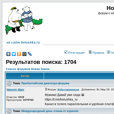
Но
форум о её
Регистрация
Профиль
По
Результатов поиска: 1704
Список форумов Новая Земля
Автор
Тема:
Прибалтийская диаспора форума
Valentin Main
Форум:
Изба-говорильня
Добавлено: Вс Мар 29, 2
Мужики! Давай уже сюда 😁
Ответов:
1019
https://t.me/belushka_ru
Просмотров:
1079763
Канал в телеге параллельная и удобная плат
Тема:
Международный день отказа от курения