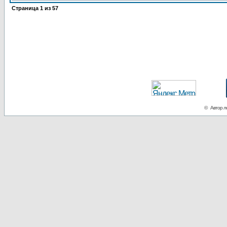
Страница
1
из
57
© Автор ло