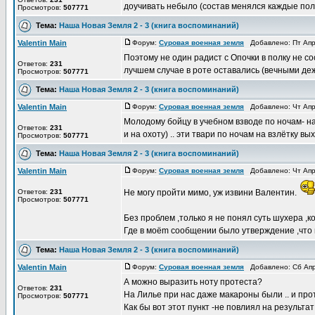
доучивать небыло (состав менялся каждые пол-г
Просмотров:
507771
Тема:
Наша Новая Земля 2 - 3 (книга воспоминаний)
Valentin Main
Форум:
Суровая военная земля
Добавлено: Пт Апр
Поэтому не один радист с Опочки в полку не со
Ответов:
231
лучшем случае в роте оставались (вечными дежу
Просмотров:
507771
Тема:
Наша Новая Земля 2 - 3 (книга воспоминаний)
Valentin Main
Форум:
Суровая военная земля
Добавлено: Чт Апр
Молодому бойцу в учебном взводе по ночам- н
Ответов:
231
и на охоту) .. эти твари по ночам на взлётку вых
Просмотров:
507771
Тема:
Наша Новая Земля 2 - 3 (книга воспоминаний)
Valentin Main
Форум:
Суровая военная земля
Добавлено: Чт Апр
Ответов:
231
Не могу пройти мимо, уж извини Валентин.
Просмотров:
507771
Без проблем ,только я не понял суть шухера ,к
Где в моёm сообщении было утверждение ,что на
Тема:
Наша Новая Земля 2 - 3 (книга воспоминаний)
Valentin Main
Форум:
Суровая военная земля
Добавлено: Сб Апр
А можно выразить ноту протеста?
Ответов:
231
На Лилье при нас даже макароны были .. и про
Просмотров:
507771
Как бы вот этот пункт -не повлиял на результат 