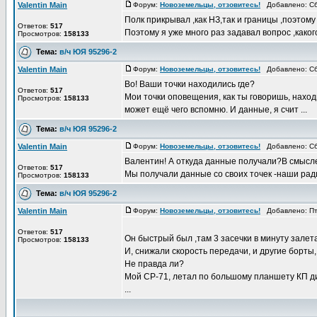
Valentin Main
Форум:
Новоземельцы, отзовитесь!
Добавлено: Сб
Полк прикрывал ,как НЗ,так и границы ,поэтому
Ответов:
517
Поэтому я уже много раз задавал вопрос ,какого
Просмотров:
158133
Тема:
в/ч ЮЯ 95296-2
Valentin Main
Форум:
Новоземельцы, отзовитесь!
Добавлено: Сб
Во! Ваши точки находились где?
Ответов:
517
Мои точки оповещения, как ты говоришь, наход
Просмотров:
158133
может ещё чего вспомню. И данные, я счит ...
Тема:
в/ч ЮЯ 95296-2
Valentin Main
Форум:
Новоземельцы, отзовитесь!
Добавлено: Сб
Валентин! А откуда данные получали?В смысл
Ответов:
517
Мы получали данные со своих точек -наши рад
Просмотров:
158133
Тема:
в/ч ЮЯ 95296-2
Valentin Main
Форум:
Новоземельцы, отзовитесь!
Добавлено: Пт 
Ответов:
517
Он быстрый был ,там 3 засечки в минуту залета
Просмотров:
158133
И, снижали скорость передачи, и другие борты,
Не правда ли?
Мой СР-71, летал по большому планшету КП д
...