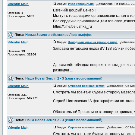
Valentin Main
Форум:
Изба-говорильня
Добавлено: Пт Ноя 21, 20
Евгений! Добрый Вечер !
Ответов:
1
Мы тут с товарищами организовали канал в те
Просмотров:
5099
Вас сердечно приглашаем ,там все свои ,изве
https://t.me/belushka_ru
Тема:
Новая Земля в объективе Люфтваффе.
Valentin Main
Форум:
Холодный край на границе мира
Добавлено:
Заправка летающей лодки BV 138 вблизи побе
Ответов:
13
Просмотров:
32206
Да, самолёт обладал неприхотливым дизельным
разведчи ...
Тема:
Наша Новая Земля 2 - 3 (книга воспоминаний)
Valentin Main
Форум:
Суровая военная земля
Добавлено: Сб Май
Смотреть мы все-таки будем в сторону мавзолея
Ответов:
231
Просмотров:
507771
Сергей Николаевич ! А фотографиями потом 
Обязательно! Просто мне в голову не пришло, чт
Тема:
Наша Новая Земля 2 - 3 (книга воспоминаний)
Valentin Main
Форум:
Суровая военная земля
Добавлено: Сб Май
Смотреть мы все-таки будем в сторону мавзолея