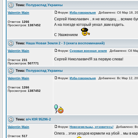
Тема:
Полураспад Украины
Valentin Main
Форум:
Изба-говорильня
Добавлено: Сб Мар 18, 2
Сергей Николаевич .. я не молодец ... всякие б
Ответов:
1266
А на поезде который уехал ,вам ездить.
Просмотров:
1387452
С Уважением
Тема:
Наша Новая Земля 2 - 3 (книга воспоминаний)
Valentin Main
Форум:
Суровая военная земля
Добавлено: Сб Мар
Сергей Николаевич!Я за первую слева!
Ответов:
231
Просмотров:
507771
Тема:
Полураспад Украины
Valentin Main
Форум:
Изба-говорильня
Добавлено: Вс Мар 12, 2
Ответов:
1266
Просмотров:
1387452
Тема:
в/ч ЮЯ 95296-2
Valentin Main
Форум:
Новоземельцы, отзовитесь!
Добавлено: Вс 
Олега .. этих уродов кормили на убой .. мы в 
Ответов:
517