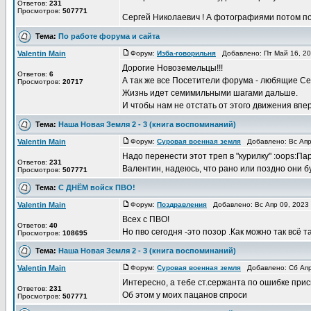
Ответов:
231
Просмотров:
507771
Сергей Николаевич ! А фотографиями потом 
Тема:
По работе форума и сайта
Valentin Main
Форум:
Изба-говорильня
Добавлено: Пт Май 16, 2
Дорогие Новоземельцы!!!
Ответов:
6
А так же все Посетители форума - любящие С
Просмотров:
20717
Жизнь идет семимильными шагами дальше.
И чтобы нам не отстать от этого движения впер
Тема:
Наша Новая Земля 2 - 3 (книга воспоминаний)
Valentin Main
Форум:
Суровая военная земля
Добавлено: Вс Апр
Надо перенести этот треп в "курилку" :oops:Па
Ответов:
231
Валентин, надеюсь, что рано или поздно они буд
Просмотров:
507771
Тема:
С ДНЁМ войск ПВО!
Valentin Main
Форум:
Поздравления
Добавлено: Вс Апр 09, 2023
Всех с ПВО!
Ответов:
40
Но пво сегодня -это позор .Как можно так всё т
Просмотров:
108695
Тема:
Наша Новая Земля 2 - 3 (книга воспоминаний)
Valentin Main
Форум:
Суровая военная земля
Добавлено: Сб Апр
Интересно, а тебе ст.сержанта по ошибке при
Ответов:
231
Об этом у моих пацанов спроси
Просмотров:
507771