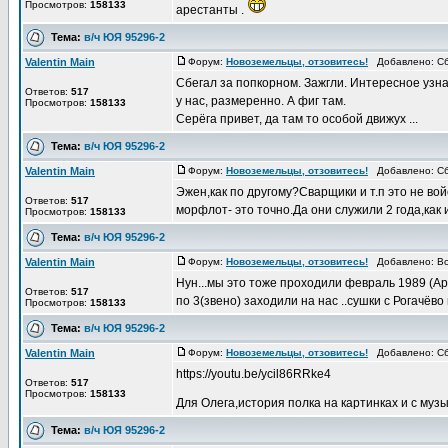
Просмотров:
158133
арестанты .
Тема:
в/ч ЮЯ 95296-2
Valentin Main
Форум:
Новоземельцы, отзовитесь!
Добавлено: Сб 
Сбегал за попкорном. Зажгли. Интересное узнае
Ответов:
517
у нас, размеренно. А фиг там.
Просмотров:
158133
Серёга привет, да там то особой движух ...
Тема:
в/ч ЮЯ 95296-2
Valentin Main
Форум:
Новоземельцы, отзовитесь!
Добавлено: Сб
Эжен,как по другому?Сварщики и т.п это не во
Ответов:
517
морфлот- это точно.Да они служили 2 года,как и
Просмотров:
158133
Тема:
в/ч ЮЯ 95296-2
Valentin Main
Форум:
Новоземельцы, отзовитесь!
Добавлено: Вс 
Нун...мы это тоже проходили февраль 1989 (Ар
Ответов:
517
по 3(звено) заходили на нас ..сушки с Рогачёво на
Просмотров:
158133
Тема:
в/ч ЮЯ 95296-2
Valentin Main
Форум:
Новоземельцы, отзовитесь!
Добавлено: Сб
https://youtu.be/ycil86RRke4
Ответов:
517
Просмотров:
158133
Для Олега,история полка на картинках и с му
Тема:
в/ч ЮЯ 95296-2