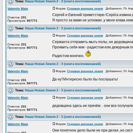
Тема:
Наша Новая Земля 2 - 3 (книга воспоминаний)
Valentin Main
Форум:
Суровая военная земля
Добавлено: Пт Апр
Сергей и Евгений приветствую !Серёга извини
Ответов:
231
Я просто за вами не успеваю ,у меня клава неме
Просмотров:
507771
Тема:
Наша Новая Земля 2 - 3 (книга воспоминаний)
Valentin Main
Форум:
Суровая военная земля
Добавлено: Пт Апр
Сержанта отправить мыть полы, не дедовщин
Ответов:
231
Проявить себя кем - радистом или дежурным п
Просмотров:
507771
Радистом конечно.
Тема:
Наша Новая Земля 2 - 3 (книга воспоминаний)
Valentin Main
Форум:
Суровая военная земля
Добавлено: Пт Апр
Да ну?Интересно было бы послушать!
Ответов:
231
Просмотров:
507771
Тема:
Наша Новая Земля 2 - 3 (книга воспоминаний)
Valentin Main
Форум:
Суровая военная земля
Добавлено: Пт Апр
дедовщина здесь не причём .. они все получал
Ответов:
231
Просмотров:
507771
Тема:
Наша Новая Земля 2 - 3 (книга воспоминаний)
Valentin Main
Форум:
Суровая военная земля
Добавлено: Пт Апр
Они понятное дело были не при делах ,но сис
Ответов:
231