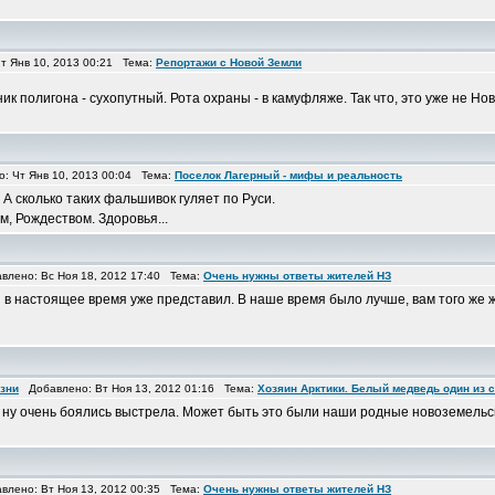
 Янв 10, 2013 00:21 Тема:
Репортажи с Новой Земли
ник полигона - сухопутный. Рота охраны - в камуфляже. Так что, это уже не 
 Чт Янв 10, 2013 00:04 Тема:
Поселок Лагерный - мифы и реальность
 А сколько таких фальшивок гуляет по Руси.
, Рождеством. Здоровья...
лено: Вс Ноя 18, 2012 17:40 Тема:
Очень нужны ответы жителей НЗ
в настоящее время уже представил. В наше время было лучше, вам того же 
изни
Добавлено: Вт Ноя 13, 2012 01:16 Тема:
Хозяин Арктики. Белый медведь один из 
и ну очень боялись выстрела. Может быть это были наши родные новоземельск
лено: Вт Ноя 13, 2012 00:35 Тема:
Очень нужны ответы жителей НЗ