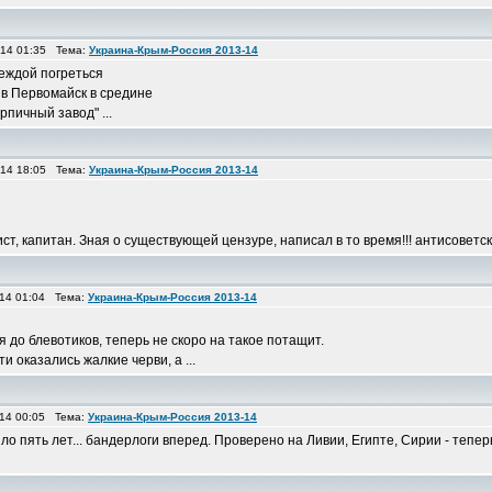
014 01:35 Тема:
Украина-Крым-Россия 2013-14
деждой погреться
 в Первомайск в средине
рпичный завод" ...
014 18:05 Тема:
Украина-Крым-Россия 2013-14
 капитан. Зная о существующей цензуре, написал в то время!!! антисоветское
014 01:04 Тема:
Украина-Крым-Россия 2013-14
я до блевотиков, теперь не скоро на такое потащит.
сти оказались жалкие черви, а ...
014 00:05 Тема:
Украина-Крым-Россия 2013-14
о пять лет... бандерлоги вперед. Проверено на Ливии, Египте, Сирии - тепер