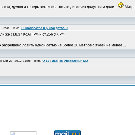
ская, думаю и теперь осталась, так что диванчик дадут, нам дали...
Микро
2 22:36 Тема:
Рыболовство и рыбоедство :-)
ли же ст.8.37 КоАП РФ и ст.256 УК РФ.
о разрешено ловить одной сетью не более 20 метров с ячеей не менее ...
 Окт 29, 2012 21:06 Тема:
О 12 Главном Управлении МО