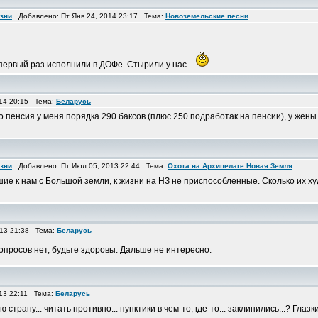
изни
Добавлено: Пт Янв 24, 2014 23:17 Тема:
Новоземельские песни
первый раз исполнили в ДОФе. Стырили у нас...
.
14 20:15 Тема:
Беларусь
но пенсия у меня порядка 290 баксов (плюс 250 подработак на пенсии), у жен
изни
Добавлено: Пт Июл 05, 2013 22:44 Тема:
Охота на Архипелаге Новая Земля
е к нам с Большой земли, к жизни на НЗ не приспособленные. Сколько их худ
013 21:38 Тема:
Беларусь
Вопросов нет, будьте здоровы. Дальше не интересно.
13 22:11 Тема:
Беларусь
 страну... читать противно... пунктики в чем-то, где-то... заклинились...? Гл