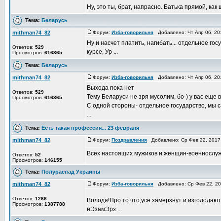
Ну, это ты, брат, напрасно. Батька прямой, как 
Тема:
Беларусь
mithman74_82
Форум:
Изба-говорильня
Добавлено: Чт Апр 06, 20
Ну и насчет платить, нагибать... отдельное гос
Ответов:
529
курсе, Ур ...
Просмотров:
616365
Тема:
Беларусь
mithman74_82
Форум:
Изба-говорильня
Добавлено: Чт Апр 06, 20
Выхода пока нет
Ответов:
529
Тему Беларуси не зря мусолим, бо-) у вас еще 
Просмотров:
616365
С одной стороны- отдельное государство, мы сам
...
Тема:
Есть такая профессия... 23 февраля
mithman74_82
Форум:
Поздравления
Добавлено: Ср Фев 22, 2017
Всех настоящих мужиков и женщин-военнослуж
Ответов:
52
Просмотров:
146155
Тема:
Полураспад Украины
mithman74_82
Форум:
Изба-говорильня
Добавлено: Ср Фев 22, 2
Ответов:
1266
Володя!Про то что,усе замерзнут и изголодаютс
Просмотров:
1387788
нЭзамЭрз ...