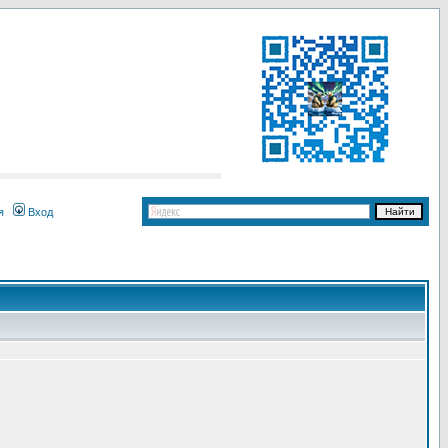
я
Вход