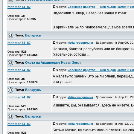
mithman74_82
Форум:
Северное царство — мир льдов, камня и ж
Видеоклип "Север, Север без конца и края"
Ответов:
18
Просмотров:
58295
В оригинале было "новоземелец", в мое время 
Тема:
Беларусь
mithman74_82
Форум:
Изба-говорильня
Добавлено: Чт Янв 09, 20
Не знаю, банкрот республика или не банкрот, 
Ответов:
529
(кабельное, сотовы ...
Просмотров:
616365
Тема:
Охота на Архипелаге Новая Земля
mithman74_82
Форум:
Северное царство — мир льдов, камня и ж
А жалеть-то зачем? Это были олени, перешедши
Ответов:
35
они у нас яг ...
Просмотров:
146076
Тема:
Беларусь
mithman74_82
Форум:
Изба-говорильня
Добавлено: Пн Апр 15, 2
Извините, Вы, оказывается, здесь не живете. 
Ответов:
529
Просмотров:
616365
Тема:
Беларусь
mithman74_82
Форум:
Изба-говорильня
Добавлено: Пт Апр 12, 20
Батька Махно, ну сколько можно плевать на свою
Ответов:
529