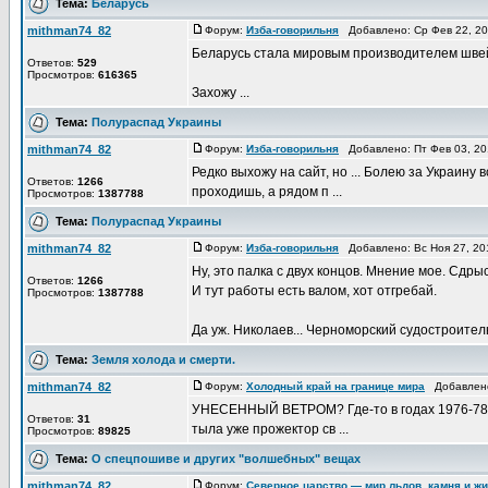
Тема:
Беларусь
mithman74_82
Форум:
Изба-говорильня
Добавлено: Ср Фев 22, 2
Беларусь стала мировым производителем швейца
Ответов:
529
Просмотров:
616365
Захожу ...
Тема:
Полураспад Украины
mithman74_82
Форум:
Изба-говорильня
Добавлено: Пт Фев 03, 2
Редко выхожу на сайт, но ... Болею за Украин
Ответов:
1266
проходишь, а рядом п ...
Просмотров:
1387788
Тема:
Полураспад Украины
mithman74_82
Форум:
Изба-говорильня
Добавлено: Вс Ноя 27, 20
Ну, это палка с двух концов. Мнение мое. Сдры
Ответов:
1266
И тут работы есть валом, хот отгребай.
Просмотров:
1387788
Да уж. Николаев... Черноморский судостроител
Тема:
Земля холода и смерти.
mithman74_82
Форум:
Холодный край на границе мира
Добавлено:
УНЕСЕННЫЙ ВЕТРОМ? Где-то в годах 1976-78 из
Ответов:
31
тыла уже прожектор св ...
Просмотров:
89825
Тема:
О спецпошиве и других "волшебных" вещах
mithman74_82
Форум:
Северное царство — мир льдов, камня и ж