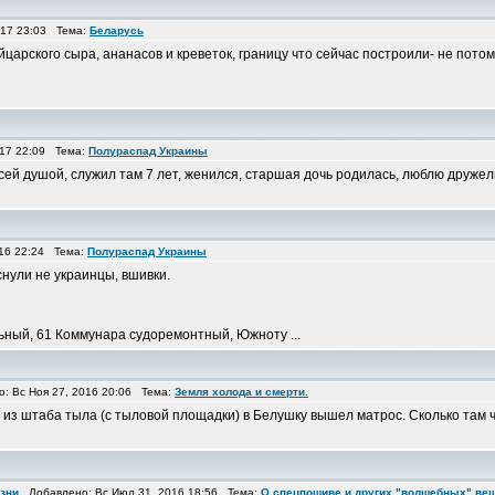
017 23:03 Тема:
Беларусь
рского сыра, ананасов и креветок, границу что сейчас построили- не потом
017 22:09 Тема:
Полураспад Украины
у всей душой, служил там 7 лет, женился, старшая дочь родилась, люблю друж
16 22:24 Тема:
Полураспад Украины
снули не украинцы, вшивки.
ьный, 61 Коммунара судоремонтный, Южноту ...
 Вс Ноя 27, 2016 20:06 Тема:
Земля холода и смерти.
 штаба тыла (с тыловой площадки) в Белушку вышел матрос. Сколько там чер
изни
Добавлено: Вс Июл 31, 2016 18:56 Тема:
О спецпошиве и других "волшебных" ве