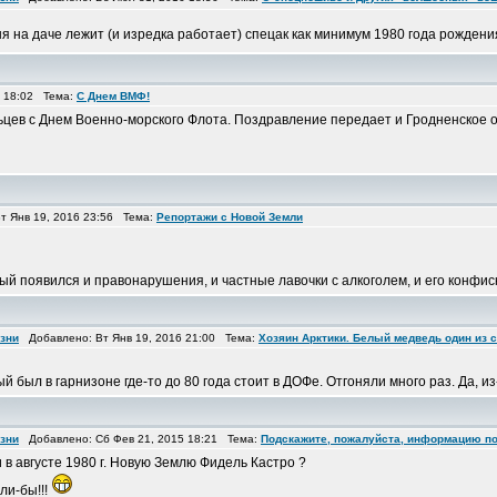
еня на даче лежит (и изредка работает) спецак как минимум 1980 года рожден
 18:02 Тема:
С Днем ВМФ!
цев с Днем Военно-морского Флота. Поздравление передает и Гродненское о
 Янв 19, 2016 23:56 Тема:
Репортажи с Новой Земли
ый появился и правонарушения, и частные лавочки с алкоголем, и его конфиска
изни
Добавлено: Вт Янв 19, 2016 21:00 Тема:
Хозяин Арктики. Белый медведь один из 
й был в гарнизоне где-то до 80 года стоит в ДОФе. Отгоняли много раз. Да, из-
изни
Добавлено: Сб Фев 21, 2015 18:21 Тема:
Подскажите, пожалуйста, информацию п
 в августе 1980 г. Новую Землю Фидель Кастро ?
ли-бы!!!