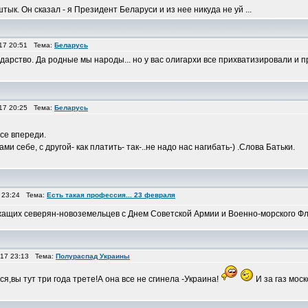
штык. Он сказал - я Президент Беларуси и из нее никуда не уй ...
17 20:51 Тема:
Беларусь
ударство. Да родные мы народы... но у вас олигархи все прихватизировали и п
17 20:25 Тема:
Беларусь
все впереди.
и себе, с другой- как платить- так-..не надо нас нагибать-) .Слова Батьки.
 23:24 Тема:
Есть такая профессия... 23 февраля
ащих северян-новоземельцев с Днем Советской Армии и Военно-морского Фл
017 23:13 Тема:
Полураспад Украины
я,вы тут три года трете!А она все не сгинела -Украина!
И за газ мос