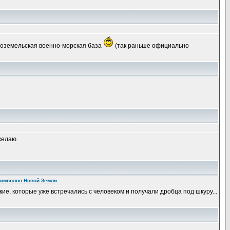
Новоземельская военно-морская база
(так раньше официально
желаю.
символов Новой Земли
ие, которые уже встречались с человеком и получали дробца под шкуру...