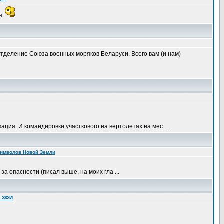
ия
тделение Союза военных моряков Беларуси. Всего вам (и нам)
ция. И командировки участкового на вертолетах на мес ...
символов Новой Земли
за опасности (писал выше, на моих гла ...
о ЗФИ