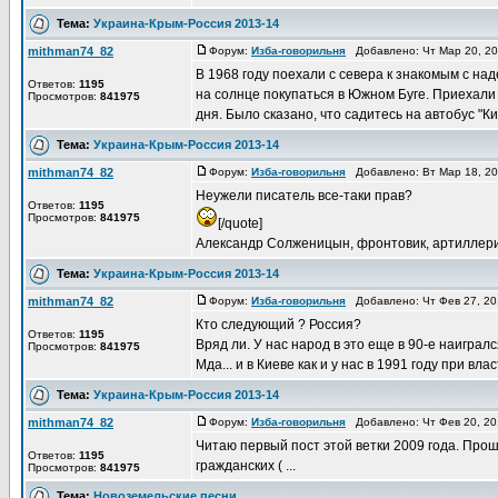
Тема:
Украина-Крым-Россия 2013-14
mithman74_82
Форум:
Изба-говорильня
Добавлено: Чт Мар 20, 2
В 1968 году поехали с севера к знакомым с на
Ответов:
1195
на солнце покупаться в Южном Буге. Приехали
Просмотров:
841975
дня. Было сказано, что садитесь на автобус "Ки
Тема:
Украина-Крым-Россия 2013-14
mithman74_82
Форум:
Изба-говорильня
Добавлено: Вт Мар 18, 2
Неужели писатель все-таки прав?
Ответов:
1195
Просмотров:
841975
[/quote]
Александр Солженицын, фронтовик, артиллерист,
Тема:
Украина-Крым-Россия 2013-14
mithman74_82
Форум:
Изба-говорильня
Добавлено: Чт Фев 27, 2
Кто следующий ? Россия?
Ответов:
1195
Вряд ли. У нас народ в это еще в 90-е наигралс
Просмотров:
841975
Мда... и в Киеве как и у нас в 1991 году при вла
Тема:
Украина-Крым-Россия 2013-14
mithman74_82
Форум:
Изба-говорильня
Добавлено: Чт Фев 20, 2
Читаю первый пост этой ветки 2009 года. Прошл
Ответов:
1195
гражданских ( ...
Просмотров:
841975
Тема:
Новоземельские песни