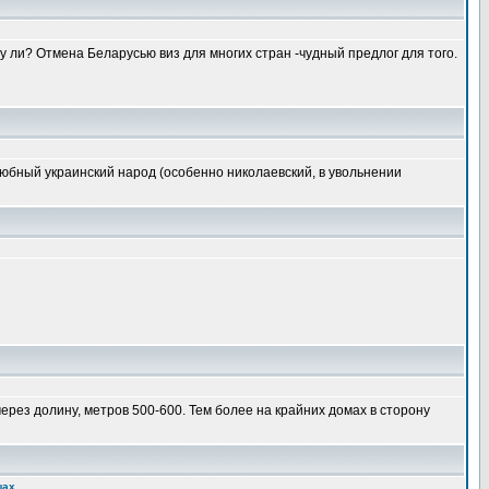
у ли? Отмена Беларусью виз для многих стран -чудный предлог для того.
елюбный украинский народ (особенно николаевский, в увольнении
ез долину, метров 500-600. Тем более на крайних домах в сторону
щах