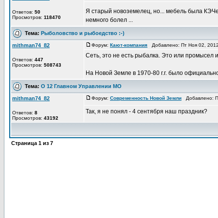
Я старый новоземелец, но... мебель была КЭЧев
Ответов:
50
Просмотров:
118470
немного болел ...
Тема:
Рыболовство и рыбоедство :-)
mithman74_82
Форум:
Кают-компания
Добавлено: Пт Ноя 02, 201
Сеть, это не есть рыбалка. Это или промысел и
Ответов:
447
Просмотров:
508743
На Новой Земле в 1970-80 г.г. было официальн
Тема:
О 12 Главном Управлении МО
mithman74_82
Форум:
Современность Новой Земли
Добавлено: Пн
Так, я не понял - 4 сентября наш праздник?
Ответов:
8
Просмотров:
43192
Страница
1
из
7