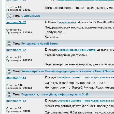
Ответов:
26
Тема историческая... Так вот, докладываю, у м
Просмотров:
83001
Тема:
С Днем ВМФ!
mithman74_82
Форум:
Поздравления
Добавлено: Вс Июл 31, 2016
Поздравляю всех моряков, моряков-новоземель
Ответов:
50
наилучшего...
Просмотров:
135591
Кстати, ...
Тема:
Репортажи с Новой Земли
mithman74_82
Форум:
Современность Новой Земли
Добавлено: Вт
Самый северный участковый
Ответов:
90
Просмотров:
286530
Н-да, позорище военноморское, уже и участков
Тема:
Хозяин Арктики. Белый медведь один из символов Новой Земли
mithman74_82
Форум:
Северное царство — мир льдов, камня и ж
Однажды в заполярном гарнизоне 1983 г.
Ответов:
146
Не понял, это что, Яшка-2. Чучело Яшки, которы
Просмотров:
606048
Тема:
Подскажите, пожалуйста, информацию по ЗФИ
mithman74_82
Форум:
Северное царство — мир льдов, камня и ж
Может кто помнит,может кто знает -посещал ли
Ответов:
16
Просмотров:
33130
Однозначно нет. Я бы запомнил... на ушах стоя