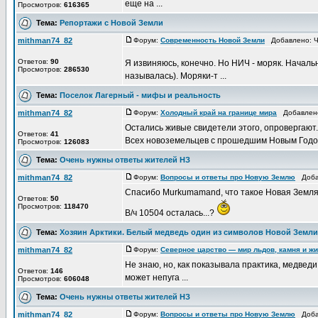
еще на ...
Просмотров:
616365
Тема:
Репортажи с Новой Земли
mithman74_82
Форум:
Современность Новой Земли
Добавлено: Чт
Ответов:
90
Я извиняюсь, конечно. Но НИЧ - моряк. Началь
Просмотров:
286530
называлась). Моряки-т ...
Тема:
Поселок Лагерный - мифы и реальность
mithman74_82
Форум:
Холодный край на границе мира
Добавлено:
Остались живые свидетели этого, опровергают.
Ответов:
41
Всех новоземельцев с прошедшим Новым Годом
Просмотров:
126083
Тема:
Очень нужны ответы жителей НЗ
mithman74_82
Форум:
Вопросы и ответы про Новую Землю
Добав
Спасибо Murkumamand, что такое Новая Земля 
Ответов:
50
Просмотров:
118470
В/ч 10504 осталась...?
Тема:
Хозяин Арктики. Белый медведь один из символов Новой Земли
mithman74_82
Форум:
Северное царство — мир льдов, камня и ж
Не знаю, но, как показывала практика, медвед
Ответов:
146
может непуга ...
Просмотров:
606048
Тема:
Очень нужны ответы жителей НЗ
mithman74_82
Форум:
Вопросы и ответы про Новую Землю
Добав