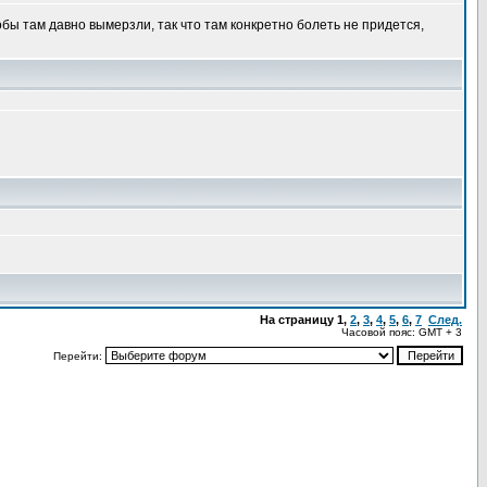
бы там давно вымерзли, так что там конкретно болеть не придется,
На страницу
1
,
2
,
3
,
4
,
5
,
6
,
7
След.
Часовой пояс: GMT + 3
Перейти: