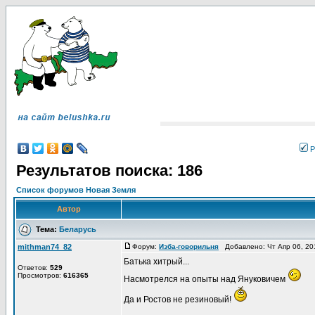
Р
Результатов поиска: 186
Список форумов Новая Земля
Автор
Тема:
Беларусь
mithman74_82
Форум:
Изба-говорильня
Добавлено: Чт Апр 06, 20
Батька хитрый...
Ответов:
529
Просмотров:
616365
Насмотрелся на опыты над Януковичем
Да и Ростов не резиновый!