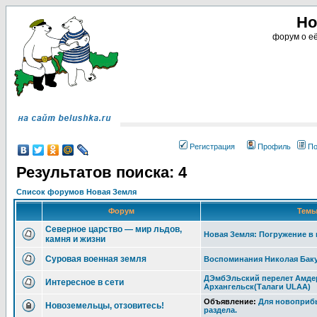
Но
форум о её
Регистрация
Профиль
По
Результатов поиска: 4
Список форумов Новая Земля
Форум
Тем
Северное царство — мир льдов,
Новая Земля: Погружение в 
камня и жизни
Суровая военная земля
Воспоминания Николая Бакур
ДЭмбЭльский перелет Амде
Интересное в сети
Архангельск(Талаги ULAA)
Объявление:
Для новоприб
Новоземельцы, отзовитесь!
раздела.