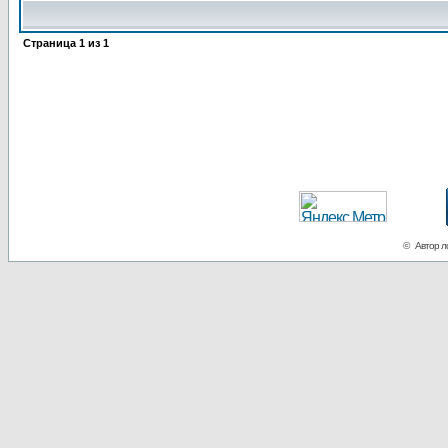
Страница
1
из
1
© Автор ло