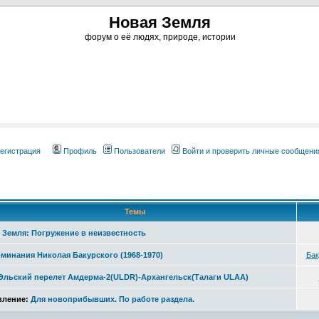
Новая Земля
форум о её людях, природе, истории
егистрация
Профиль
Пользователи
Войти и проверить личные сообщени
Темы
 Земля: Погружение в неизвестность
минания Николая Бакурского (1968-1970)
Бак
льский перелет Амдерма-2(ULDR)-Архангельск(Талаги ULAA)
ление:
Для новоприбывших. По работе раздела.