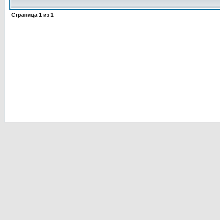
Страница
1
из
1