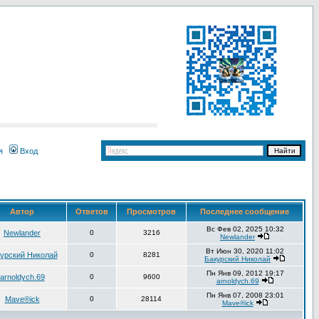
я
Вход
Автор
Ответов
Просмотров
Последнее сообщение
Вс Фев 02, 2025 10:32
Newlander
0
3216
Newlander
Вт Июн 30, 2020 11:02
урский Николай
0
8281
Бакурский Николай
Пн Янв 09, 2012 19:17
arnoldych.69
0
9600
arnoldych.69
Пн Янв 07, 2008 23:01
Mave®ick
0
28114
Mave®ick