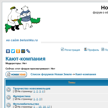
Но
форум о её
Регистрация
Профиль
По
Кают-компания
Модераторы: Нет
Сейчас этот форум просматривают: Нет
Список форумов Новая Земля
->
Кают-компания
Темы
Творчество новоземельцев
[
На страницу:
1
,
2
,
3
,
4
]
Фалеристика
[
На страницу:
1
,
2
,
3
]
Фотолюбительство
[
На страницу:
1
...
15
,
16
,
17
]