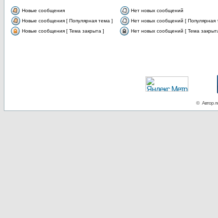
Новые сообщения
Нет новых сообщений
Новые сообщения [ Популярная тема ]
Нет новых сообщений [ Популярная 
Новые сообщения [ Тема закрыта ]
Нет новых сообщений [ Тема закрыта
© Автор ло