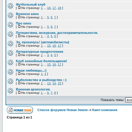
Футбольный клуб
[
На страницу:
1
...
16
,
17
,
18
]
Военное кино
[
На страницу:
1
...
5
,
6
,
7
]
Про кино
[
На страницу:
1
...
5
,
6
,
7
]
Путешествия, экскурсии, достопримечательности.
[
На страницу:
1
...
4
,
5
,
6
]
Эх, прокачусь! (автомобилисты)
[
На страницу:
1
...
15
,
16
,
17
]
Литературные предпочтения
[
На страницу:
1
...
3
,
4
,
5
]
Клуб хоккейных болельщиков!
[
На страницу:
1
...
15
,
16
,
17
]
Наши любимцы...:)
[
На страницу:
1
,
2
]
Рыболовство и рыбоедство :-)
[
На страницу:
1
...
13
,
14
,
15
]
Военная археология.
[
На страницу:
1
...
6
,
7
,
8
]
Показать темы:
Список форумов Новая Земля
->
Кают-компания
Страница
1
из
1