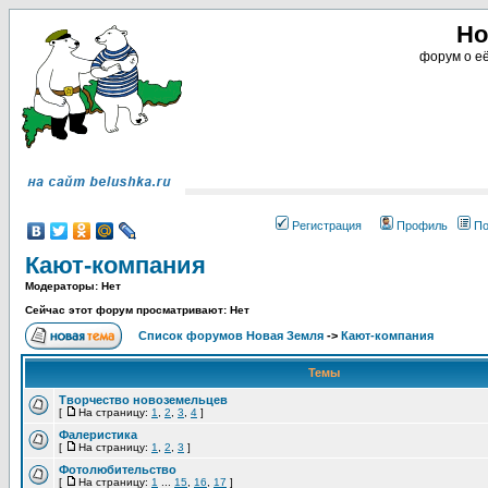
Но
форум о её
Регистрация
Профиль
По
Кают-компания
Модераторы: Нет
Сейчас этот форум просматривают: Нет
Список форумов Новая Земля
->
Кают-компания
Темы
Творчество новоземельцев
[
На страницу:
1
,
2
,
3
,
4
]
Фалеристика
[
На страницу:
1
,
2
,
3
]
Фотолюбительство
[
На страницу:
1
...
15
,
16
,
17
]