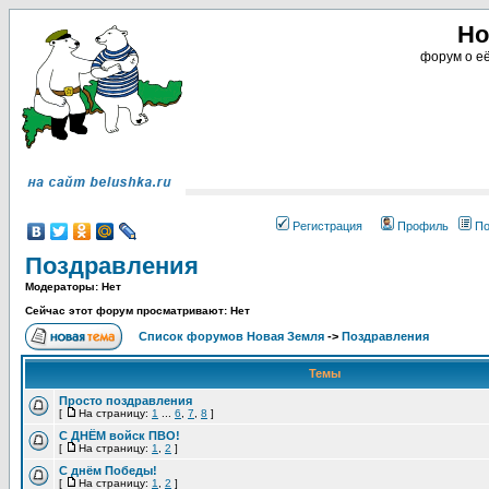
Но
форум о её
Регистрация
Профиль
По
Поздравления
Модераторы: Нет
Сейчас этот форум просматривают: Нет
Список форумов Новая Земля
->
Поздравления
Темы
Просто поздравления
[
На страницу:
1
...
6
,
7
,
8
]
С ДНЁМ войск ПВО!
[
На страницу:
1
,
2
]
С днём Победы!
[
На страницу:
1
,
2
]