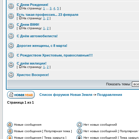
С Днем Рождения!
[
На страницу:
1
...
3
,
4
,
5
]
Есть такая профессия... 23 февраля
[
На страницу:
1
,
2
]
С Днем ВМФ!
[
На страницу:
1
,
2
]
С Днём автомобилиста!
Дорогие женщины, с 8 марта!
С Рождеством Христовым, православные!!!
С днём милиции!
[
На страницу:
1
,
2
]
Христос Воскресе!
Показать темы:
Список форумов Новая Земля
->
Поздравления
Страница
1
из
1
Новые сообщения
Нет новых сообщений
Новые сообщения [ Популярная тема ]
Нет новых сообщений [ Популярная 
Новые сообщения [ Тема закрыта ]
Нет новых сообщений [ Тема закрыта