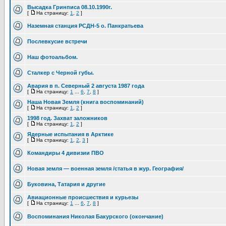
Высадка Гринписа 08.10.1990г.
[
На страницу:
1
,
2
]
Наземная станция РСДН-5 о. Панкратьева
Послевкусие встречи
Наш фотоальбом.
Сталкер с Черной губы.
Авария в п. Северный 2 августа 1987 года
[
На страницу:
1
...
6
,
7
,
8
]
Наша Новая Земля (книга воспоминаний)
[
На страницу:
1
,
2
]
1998 год. Захват заложников
[
На страницу:
1
,
2
]
Ядерные испытания в Арктике
[
На страницу:
1
,
2
,
3
]
Командиры 4 дивизии ПВО
Новая земля — военная земля /статья в жур. География/
Буковина, Татария и другие
Авиационные происшествия и курьезы
[
На страницу:
1
...
6
,
7
,
8
]
Воспоминания Николая Бакурского (окончание)