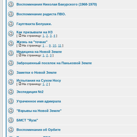
Воспоминания Николая Бакурского (1968-1970)
Воспоминание радиста ПВО.
Гауптвахта Белушки.
Как призывали на НЗ
[
На страницу:
1
,
2
,
3
,
4
]
Жизнь на "точках"
[
На страницу:
1
...
9
,
10
,
11
]
Медицина на Новой Земле
[
На страницу:
1
,
2
,
3
]
Заброшенный поселок на Паньковой Земле
Заметки о Новой Земле
Испытания на Сухом Носу
[
На страницу:
1
,
2
]
Экспедиция №2
Утраченное имя адмирала
"Взрывы на Новой Земле"
БМСТ "Яуза"
Воспоминания об Орбите