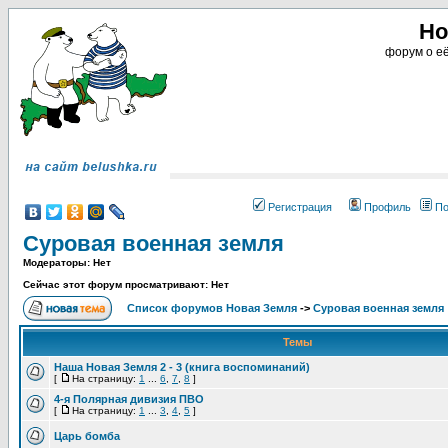
Но
форум о её
Регистрация
Профиль
По
Суровая военная земля
Модераторы: Нет
Сейчас этот форум просматривают: Нет
Список форумов Новая Земля
->
Суровая военная земля
Темы
Наша Новая Земля 2 - 3 (книга воспоминаний)
[
На страницу:
1
...
6
,
7
,
8
]
4-я Полярная дивизия ПВО
[
На страницу:
1
...
3
,
4
,
5
]
Царь бомба