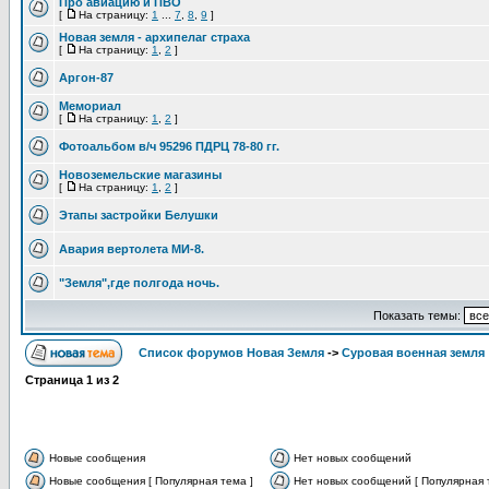
Про авиацию и ПВО
[
На страницу:
1
...
7
,
8
,
9
]
Новая земля - архипелаг страха
[
На страницу:
1
,
2
]
Аргон-87
Мемориал
[
На страницу:
1
,
2
]
Фотоальбом в/ч 95296 ПДРЦ 78-80 гг.
Новоземельские магазины
[
На страницу:
1
,
2
]
Этапы застройки Белушки
Авария вертолета МИ-8.
"Земля",где полгода ночь.
Показать темы:
Список форумов Новая Земля
->
Суровая военная земля
Страница
1
из
2
Новые сообщения
Нет новых сообщений
Новые сообщения [ Популярная тема ]
Нет новых сообщений [ Популярная 