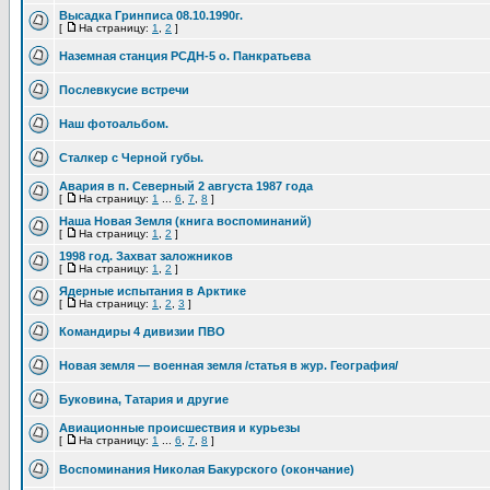
Высадка Гринписа 08.10.1990г.
[
На страницу:
1
,
2
]
Наземная станция РСДН-5 о. Панкратьева
Послевкусие встречи
Наш фотоальбом.
Сталкер с Черной губы.
Авария в п. Северный 2 августа 1987 года
[
На страницу:
1
...
6
,
7
,
8
]
Наша Новая Земля (книга воспоминаний)
[
На страницу:
1
,
2
]
1998 год. Захват заложников
[
На страницу:
1
,
2
]
Ядерные испытания в Арктике
[
На страницу:
1
,
2
,
3
]
Командиры 4 дивизии ПВО
Новая земля — военная земля /статья в жур. География/
Буковина, Татария и другие
Авиационные происшествия и курьезы
[
На страницу:
1
...
6
,
7
,
8
]
Воспоминания Николая Бакурского (окончание)