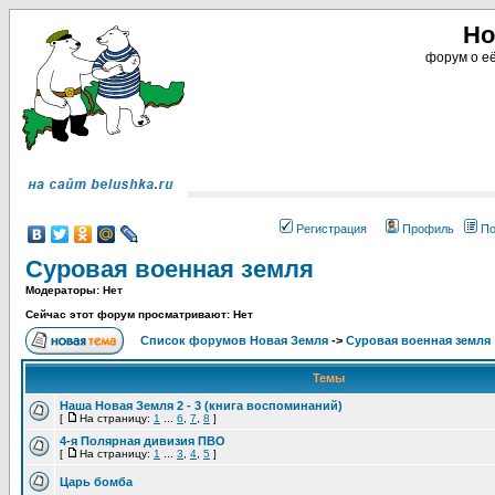
Но
форум о её
Регистрация
Профиль
По
Суровая военная земля
Модераторы: Нет
Сейчас этот форум просматривают: Нет
Список форумов Новая Земля
->
Суровая военная земля
Темы
Наша Новая Земля 2 - 3 (книга воспоминаний)
[
На страницу:
1
...
6
,
7
,
8
]
4-я Полярная дивизия ПВО
[
На страницу:
1
...
3
,
4
,
5
]
Царь бомба