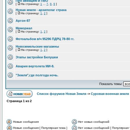
Про авиацию и ПВО
[
На страницу:
1
...
7
,
8
,
9
]
Новая земля - архипелаг страха
[
На страницу:
1
,
2
]
Аргон-87
Мемориал
[
На страницу:
1
,
2
]
Фотоальбом в/ч 95296 ПДРЦ 78-80 гг.
Новоземельские магазины
[
На страницу:
1
,
2
]
Этапы застройки Белушки
Авария вертолета МИ-8.
"Земля",где полгода ночь.
Показать темы:
Список форумов Новая Земля
->
Суровая военная земля
Страница
1
из
2
Новые сообщения
Нет новых сообщений
Новые сообщения [ Популярная тема ]
Нет новых сообщений [ Популярная 