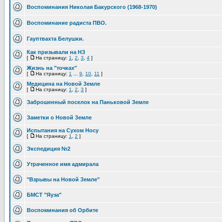
Воспоминания Николая Бакурского (1968-1970)
Воспоминание радиста ПВО.
Гауптвахта Белушки.
Как призывали на НЗ
[
На страницу:
1
,
2
,
3
,
4
]
Жизнь на "точках"
[
На страницу:
1
...
9
,
10
,
11
]
Медицина на Новой Земле
[
На страницу:
1
,
2
,
3
]
Заброшенный поселок на Паньковой Земле
Заметки о Новой Земле
Испытания на Сухом Носу
[
На страницу:
1
,
2
]
Экспедиция №2
Утраченное имя адмирала
"Взрывы на Новой Земле"
БМСТ "Яуза"
Воспоминания об Орбите