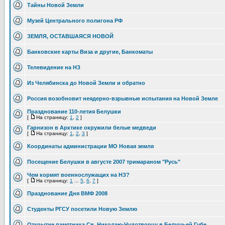
Тайны Новой Земли
Музей Центрального полигона РФ
ЗЕМЛЯ, ОСТАВШАЯСЯ НОВОЙ
Банковские карты Виза и другие, Банкоматы
Телевидение на НЗ
Из Челябинска до Новой Земли и обратно
Россия возобновит неядерно-взрывные испытания на Новой Земле
Празднование 110-летия Белушки
[
На страницу:
1
,
2
]
Гарнизон в Арктике окружили белые медведи
[
На страницу:
1
,
2
,
3
]
Координаты администрации МО Новая земля
Посещение Белушки в августе 2007 тримараном "Русь"
Чем кормят военнослужащих на НЗ?
[
На страницу:
1
...
5
,
6
,
7
]
Празднование Дня ВМФ 2008
Студенты РГСУ посетили Новую Землю
Открытие памятника Св. Николаю-Чудотворцу в Белушьей Губе.