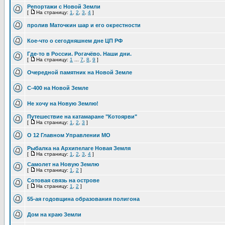
Репортажи с Новой Земли
[
На страницу:
1
,
2
,
3
,
4
]
пролив Маточкин шар и его окрестности
Кое-что о сегодняшнем дне ЦП РФ
Где-то в России. Рогачёво. Наши дни.
[
На страницу:
1
...
7
,
8
,
9
]
Очередной памятник на Новой Земле
С-400 на Новой Земле
Не хочу на Новую Землю!
Путешествие на катамаране "Котоярви"
[
На страницу:
1
,
2
,
3
]
О 12 Главном Управлении МО
Рыбалка на Архипелаге Новая Земля
[
На страницу:
1
,
2
,
3
,
4
]
Самолет на Новую Землю
[
На страницу:
1
,
2
]
Сотовая связь на острове
[
На страницу:
1
,
2
]
55-ая годовщина образования полигона
Дом на краю Земли