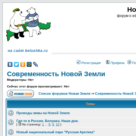
Но
форум о её
Регистрация
Профиль
По
Современность Новой Земли
Модераторы: Нет
Сейчас этот форум просматривают: Нет
Список форумов Новая Земля
->
Современность Новой 
Темы
Проводы зимы на Новой Земле
Где-то в России. Белушка. Наши дни.
[
На страницу:
1
...
8
,
9
,
10
]
Новый национальный парк "Русская Арктика"