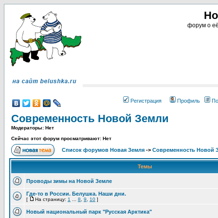
Но
форум о её
Регистрация
Профиль
По
Современность Новой Земли
Модераторы: Нет
Сейчас этот форум просматривают: Нет
Список форумов Новая Земля
->
Современность Новой 
Темы
Проводы зимы на Новой Земле
Где-то в России. Белушка. Наши дни.
[
На страницу:
1
...
8
,
9
,
10
]
Новый национальный парк "Русская Арктика"