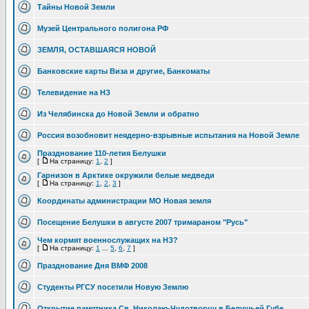
Тайны Новой Земли
Музей Центрального полигона РФ
ЗЕМЛЯ, ОСТАВШАЯСЯ НОВОЙ
Банковские карты Виза и другие, Банкоматы
Телевидение на НЗ
Из Челябинска до Новой Земли и обратно
Россия возобновит неядерно-взрывные испытания на Новой Земле
Празднование 110-летия Белушки
[
На страницу:
1
,
2
]
Гарнизон в Арктике окружили белые медведи
[
На страницу:
1
,
2
,
3
]
Координаты администрации МО Новая земля
Посещение Белушки в августе 2007 тримараном "Русь"
Чем кормят военнослужащих на НЗ?
[
На страницу:
1
...
5
,
6
,
7
]
Празднование Дня ВМФ 2008
Студенты РГСУ посетили Новую Землю
Открытие памятника Св. Николаю-Чудотворцу в Белушьей Губе.