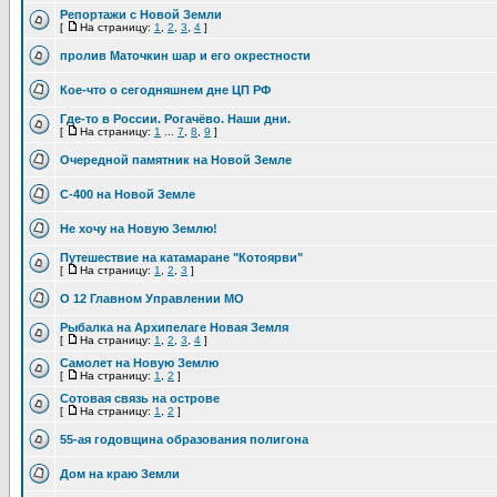
Репортажи с Новой Земли
[
На страницу:
1
,
2
,
3
,
4
]
пролив Маточкин шар и его окрестности
Кое-что о сегодняшнем дне ЦП РФ
Где-то в России. Рогачёво. Наши дни.
[
На страницу:
1
...
7
,
8
,
9
]
Очередной памятник на Новой Земле
С-400 на Новой Земле
Не хочу на Новую Землю!
Путешествие на катамаране "Котоярви"
[
На страницу:
1
,
2
,
3
]
О 12 Главном Управлении МО
Рыбалка на Архипелаге Новая Земля
[
На страницу:
1
,
2
,
3
,
4
]
Самолет на Новую Землю
[
На страницу:
1
,
2
]
Сотовая связь на острове
[
На страницу:
1
,
2
]
55-ая годовщина образования полигона
Дом на краю Земли