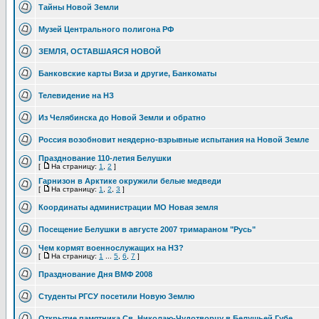
Тайны Новой Земли
Музей Центрального полигона РФ
ЗЕМЛЯ, ОСТАВШАЯСЯ НОВОЙ
Банковские карты Виза и другие, Банкоматы
Телевидение на НЗ
Из Челябинска до Новой Земли и обратно
Россия возобновит неядерно-взрывные испытания на Новой Земле
Празднование 110-летия Белушки
[
На страницу:
1
,
2
]
Гарнизон в Арктике окружили белые медведи
[
На страницу:
1
,
2
,
3
]
Координаты администрации МО Новая земля
Посещение Белушки в августе 2007 тримараном "Русь"
Чем кормят военнослужащих на НЗ?
[
На страницу:
1
...
5
,
6
,
7
]
Празднование Дня ВМФ 2008
Студенты РГСУ посетили Новую Землю
Открытие памятника Св. Николаю-Чудотворцу в Белушьей Губе.