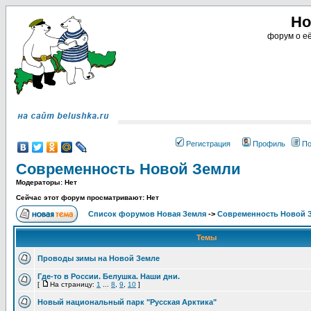
Но
форум о её
Регистрация
Профиль
По
Современность Новой Земли
Модераторы: Нет
Сейчас этот форум просматривают: Нет
Список форумов Новая Земля
->
Современность Новой 
Темы
Проводы зимы на Новой Земле
Где-то в России. Белушка. Наши дни.
[
На страницу:
1
...
8
,
9
,
10
]
Новый национальный парк "Русская Арктика"