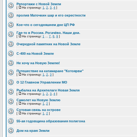
Репортажи с Новой Земли
[
На страницу:
1
,
2
,
3
,
4
]
пролив Маточкин шар и его окрестности
Кое-что о сегодняшнем дне ЦП РФ
Где-то в России. Рогачёво. Наши дни.
[
На страницу:
1
...
7
,
8
,
9
]
Очередной памятник на Новой Земле
С-400 на Новой Земле
Не хочу на Новую Землю!
Путешествие на катамаране "Котоярви"
[
На страницу:
1
,
2
,
3
]
О 12 Главном Управлении МО
Рыбалка на Архипелаге Новая Земля
[
На страницу:
1
,
2
,
3
,
4
]
Самолет на Новую Землю
[
На страницу:
1
,
2
]
Сотовая связь на острове
[
На страницу:
1
,
2
]
55-ая годовщина образования полигона
Дом на краю Земли