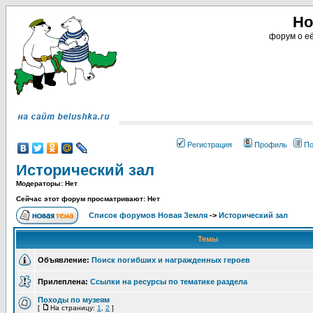
Но
форум о её
Регистрация
Профиль
По
Исторический зал
Модераторы: Нет
Сейчас этот форум просматривают: Нет
Список форумов Новая Земля
->
Исторический зал
Темы
Объявление:
Поиск погибших и награжденных героев
Прилеплена:
Ссылки на ресурсы по тематике раздела
Походы по музеям
[
На страницу:
1
,
2
]