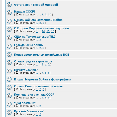
Фотографии Первой мировой
Назад в СССР!
[
На страницу:
1
...
8
,
9
,
10
]
О Великой Отечественной Войне
[
На страницу:
1
,
2
,
3
]
О Второй Мировой и ее последствиях
[
На страницу:
1
...
14
,
15
,
16
]
США на Тихоокеанском ТВД
[
На страницу:
1
,
2
]
Гражданские войны
[
На страницу:
1
,
2
,
3
]
Поиск своих родных погибших в ВОВ
Сталинград на карте мира
[
На страницу:
1
...
3
,
4
,
5
]
Почему Сталин?
[
На страницу:
1
...
4
,
5
,
6
]
Вторая Мировая Война в фотографиях
Страна Советов на винной полке
[
На страницу:
1
,
2
,
3
]
Последствия распада СССР
[
На страницу:
1
...
7
,
8
,
9
]
"Суд времени"
[
На страницу:
1
,
2
]
Русский "шовинизм"
[
На страницу:
1
,
2
]