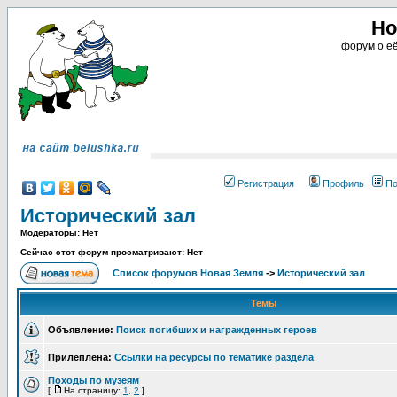
Но
форум о её
Регистрация
Профиль
По
Исторический зал
Модераторы: Нет
Сейчас этот форум просматривают: Нет
Список форумов Новая Земля
->
Исторический зал
Темы
Объявление:
Поиск погибших и награжденных героев
Прилеплена:
Ссылки на ресурсы по тематике раздела
Походы по музеям
[
На страницу:
1
,
2
]