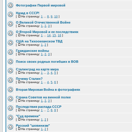
Фотографии Первой мировой
Назад в СССР!
[
На страницу:
1
...
8
,
9
,
10
]
О Великой Отечественной Войне
[
На страницу:
1
,
2
,
3
]
О Второй Мировой и ее последствиях
[
На страницу:
1
...
14
,
15
,
16
]
США на Тихоокеанском ТВД
[
На страницу:
1
,
2
]
Гражданские войны
[
На страницу:
1
,
2
,
3
]
Поиск своих родных погибших в ВОВ
Сталинград на карте мира
[
На страницу:
1
...
3
,
4
,
5
]
Почему Сталин?
[
На страницу:
1
...
4
,
5
,
6
]
Вторая Мировая Война в фотографиях
Страна Советов на винной полке
[
На страницу:
1
,
2
,
3
]
Последствия распада СССР
[
На страницу:
1
...
7
,
8
,
9
]
"Суд времени"
[
На страницу:
1
,
2
]
Русский "шовинизм"
[
На страницу:
1
,
2
]