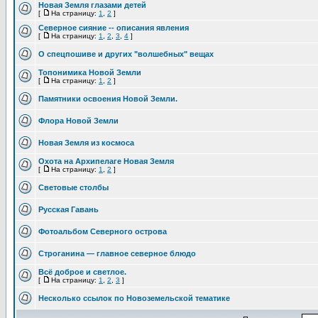
Новая Земля глазами детей
[
На страницу:
1
,
2
]
Северное сияние -- описания явления
[
На страницу:
1
,
2
,
3
,
4
]
О спецпошиве и других "волшебных" вещах
Топонимика Новой Земли
[
На страницу:
1
,
2
]
Памятники освоения Новой Земли.
Флора Новой Земли
Новая Земля из космоса
Охота на Архипелаге Новая Земля
[
На страницу:
1
,
2
]
Световые столбы
Русская Гавань
Фотоальбом Северного острова
Строганина — главное северное блюдо
Всё доброе и светлое.
[
На страницу:
1
,
2
,
3
]
Несколько ссылок по Новоземельской тематике