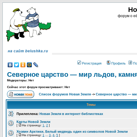
Но
форум о её
Регистрация
Профиль
По
Северное царство — мир льдов, камн
Модераторы: Нет
Сейчас этот форум просматривают: Нет
Список форумов Новая Земля
->
Северное царство — ми
Темы
Прилеплена:
Новая Земля в интернет библиотеках
Карты Новой Земли
[
На страницу:
1
,
2
]
Хозяин Арктики. Белый медведь один из символов Новой Земли
[
На страницу:
1
...
3
,
4
,
5
]