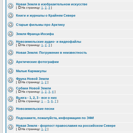
Новая Земля в изобразительном искусстве
[
На страницу:
1
,
2
,
3
]
Книги и журналы о Крайнем Севере
Старые фильмы про Арктику
Земля Франца-Иосифа
Новоземельские аудио- и видеофайлы
[
На страницу:
1
,
2
,
3
]
Новая Земля: Погружение в неизвестность
Арктические фотографии
Малые Кармакулы
Фауна Новой Земли
[
На страницу:
1
,
2
]
Собаки Новой Земли
[
На страницу:
1
,
2
,
3
,
4
]
Вьюга - 1, 2, 3 - все о них
[
На страницу:
1
...
5
,
6
,
7
]
Новоземельские песни
Подскажите, пожалуйста, информацию по ЗФИ
Новая Земля - форпост православия на российском Севере
[
На страницу:
1
,
2
]