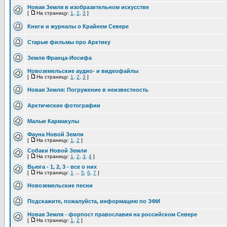
Новая Земля в изобразительном искусстве
[
На страницу:
1
,
2
,
3
]
Книги и журналы о Крайнем Севере
Старые фильмы про Арктику
Земля Франца-Иосифа
Новоземельские аудио- и видеофайлы
[
На страницу:
1
,
2
,
3
]
Новая Земля: Погружение в неизвестность
Арктические фотографии
Малые Кармакулы
Фауна Новой Земли
[
На страницу:
1
,
2
]
Собаки Новой Земли
[
На страницу:
1
,
2
,
3
,
4
]
Вьюга - 1, 2, 3 - все о них
[
На страницу:
1
...
5
,
6
,
7
]
Новоземельские песни
Подскажите, пожалуйста, информацию по ЗФИ
Новая Земля - форпост православия на российском Севере
[
На страницу:
1
,
2
]