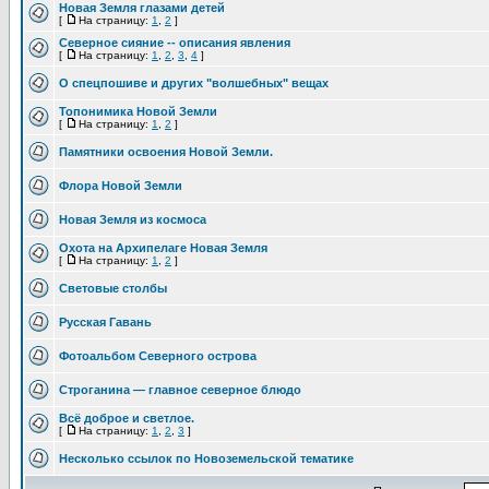
Новая Земля глазами детей
[
На страницу:
1
,
2
]
Северное сияние -- описания явления
[
На страницу:
1
,
2
,
3
,
4
]
О спецпошиве и других "волшебных" вещах
Топонимика Новой Земли
[
На страницу:
1
,
2
]
Памятники освоения Новой Земли.
Флора Новой Земли
Новая Земля из космоса
Охота на Архипелаге Новая Земля
[
На страницу:
1
,
2
]
Световые столбы
Русская Гавань
Фотоальбом Северного острова
Строганина — главное северное блюдо
Всё доброе и светлое.
[
На страницу:
1
,
2
,
3
]
Несколько ссылок по Новоземельской тематике