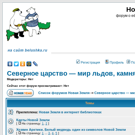
Но
форум о её
Регистрация
Профиль
По
Северное царство — мир льдов, камн
Модераторы: Нет
Сейчас этот форум просматривают: Нет
Список форумов Новая Земля
->
Северное царство — ми
Темы
Прилеплена:
Новая Земля в интернет библиотеках
Карты Новой Земли
[
На страницу:
1
,
2
]
Хозяин Арктики. Белый медведь один из символов Новой Земли
[
На страницу:
1
...
3
,
4
,
5
]