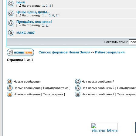
Баня
[
На страницу:
1
,
2
,
3
]
Цены, цены, цены...
[
На страницу:
1
...
5
,
6
,
7
]
Прощайте, портянки!
[
На страницу:
1
,
2
]
МАКС-2007
Показать темы:
Список форумов Новая Земля
->
Изба-говорильня
Страница
1
из
1
Новые сообщения
Нет новых сообщений
Новые сообщения [ Популярная тема ]
Нет новых сообщений [ Популярная 
Новые сообщения [ Тема закрыта ]
Нет новых сообщений [ Тема закрыта