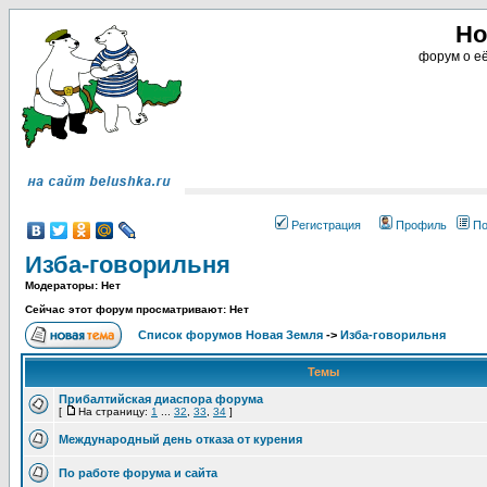
Но
форум о её
Регистрация
Профиль
По
Изба-говорильня
Модераторы: Нет
Сейчас этот форум просматривают: Нет
Список форумов Новая Земля
->
Изба-говорильня
Темы
Прибалтийская диаспора форума
[
На страницу:
1
...
32
,
33
,
34
]
Международный день отказа от курения
По работе форума и сайта