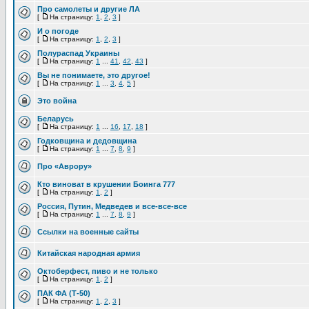
Про самолеты и другие ЛА
[
На страницу:
1
,
2
,
3
]
И о погоде
[
На страницу:
1
,
2
,
3
]
Полураспад Украины
[
На страницу:
1
...
41
,
42
,
43
]
Вы не понимаете, это другое!
[
На страницу:
1
...
3
,
4
,
5
]
Это война
Беларусь
[
На страницу:
1
...
16
,
17
,
18
]
Годковщина и дедовщина
[
На страницу:
1
...
7
,
8
,
9
]
Про «Аврору»
Кто виноват в крушении Боинга 777
[
На страницу:
1
,
2
]
Россия, Путин, Медведев и все-все-все
[
На страницу:
1
...
7
,
8
,
9
]
Ссылки на военные сайты
Китайская народная армия
Октоберфест, пиво и не только
[
На страницу:
1
,
2
]
ПАК ФА (Т-50)
[
На страницу:
1
,
2
,
3
]