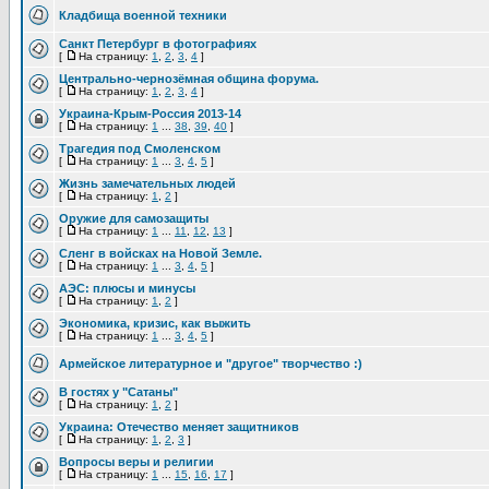
Кладбища военной техники
Санкт Петербург в фотографиях
[
На страницу:
1
,
2
,
3
,
4
]
Центрально-чернозёмная община форума.
[
На страницу:
1
,
2
,
3
,
4
]
Украина-Крым-Россия 2013-14
[
На страницу:
1
...
38
,
39
,
40
]
Трагедия под Смоленском
[
На страницу:
1
...
3
,
4
,
5
]
Жизнь замечательных людей
[
На страницу:
1
,
2
]
Оружие для самозащиты
[
На страницу:
1
...
11
,
12
,
13
]
Сленг в войсках на Новой Земле.
[
На страницу:
1
...
3
,
4
,
5
]
АЭС: плюсы и минусы
[
На страницу:
1
,
2
]
Экономика, кризис, как выжить
[
На страницу:
1
...
3
,
4
,
5
]
Армейское литературное и "другое" творчество :)
В гостях у "Сатаны"
[
На страницу:
1
,
2
]
Украина: Отечество меняет защитников
[
На страницу:
1
,
2
,
3
]
Вопросы веры и религии
[
На страницу:
1
...
15
,
16
,
17
]