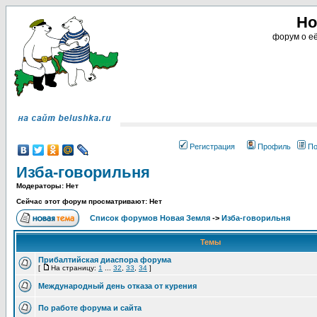
Но
форум о её
Регистрация
Профиль
По
Изба-говорильня
Модераторы: Нет
Сейчас этот форум просматривают: Нет
Список форумов Новая Земля
->
Изба-говорильня
Темы
Прибалтийская диаспора форума
[
На страницу:
1
...
32
,
33
,
34
]
Международный день отказа от курения
По работе форума и сайта