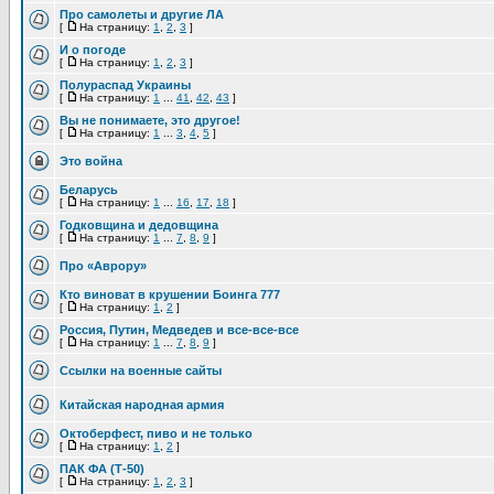
Про самолеты и другие ЛА
[
На страницу:
1
,
2
,
3
]
И о погоде
[
На страницу:
1
,
2
,
3
]
Полураспад Украины
[
На страницу:
1
...
41
,
42
,
43
]
Вы не понимаете, это другое!
[
На страницу:
1
...
3
,
4
,
5
]
Это война
Беларусь
[
На страницу:
1
...
16
,
17
,
18
]
Годковщина и дедовщина
[
На страницу:
1
...
7
,
8
,
9
]
Про «Аврору»
Кто виноват в крушении Боинга 777
[
На страницу:
1
,
2
]
Россия, Путин, Медведев и все-все-все
[
На страницу:
1
...
7
,
8
,
9
]
Ссылки на военные сайты
Китайская народная армия
Октоберфест, пиво и не только
[
На страницу:
1
,
2
]
ПАК ФА (Т-50)
[
На страницу:
1
,
2
,
3
]