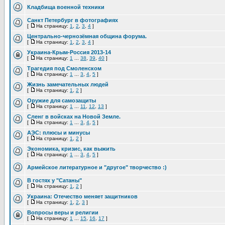
Кладбища военной техники
Санкт Петербург в фотографиях
[
На страницу:
1
,
2
,
3
,
4
]
Центрально-чернозёмная община форума.
[
На страницу:
1
,
2
,
3
,
4
]
Украина-Крым-Россия 2013-14
[
На страницу:
1
...
38
,
39
,
40
]
Трагедия под Смоленском
[
На страницу:
1
...
3
,
4
,
5
]
Жизнь замечательных людей
[
На страницу:
1
,
2
]
Оружие для самозащиты
[
На страницу:
1
...
11
,
12
,
13
]
Сленг в войсках на Новой Земле.
[
На страницу:
1
...
3
,
4
,
5
]
АЭС: плюсы и минусы
[
На страницу:
1
,
2
]
Экономика, кризис, как выжить
[
На страницу:
1
...
3
,
4
,
5
]
Армейское литературное и "другое" творчество :)
В гостях у "Сатаны"
[
На страницу:
1
,
2
]
Украина: Отечество меняет защитников
[
На страницу:
1
,
2
,
3
]
Вопросы веры и религии
[
На страницу:
1
...
15
,
16
,
17
]