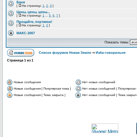
Баня
[
На страницу:
1
,
2
,
3
]
Цены, цены, цены...
[
На страницу:
1
...
5
,
6
,
7
]
Прощайте, портянки!
[
На страницу:
1
,
2
]
МАКС-2007
Показать темы:
Список форумов Новая Земля
->
Изба-говорильня
Страница
1
из
1
Новые сообщения
Нет новых сообщений
Новые сообщения [ Популярная тема ]
Нет новых сообщений [ Популярная 
Новые сообщения [ Тема закрыта ]
Нет новых сообщений [ Тема закрыта