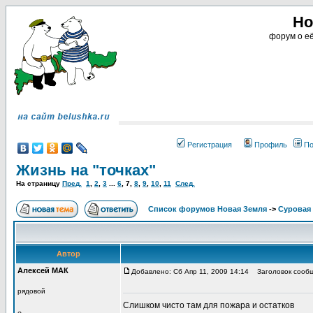
Но
форум о её
Регистрация
Профиль
По
Жизнь на "точках"
На страницу
Пред.
1
,
2
,
3
...
6
,
7
,
8
,
9
,
10
,
11
След.
Список форумов Новая Земля
->
Суровая 
Автор
Алексей МАК
Добавлено: Сб Апр 11, 2009 14:14
Заголовок сообщ
рядовой
Слишком чисто там для пожара и остатков