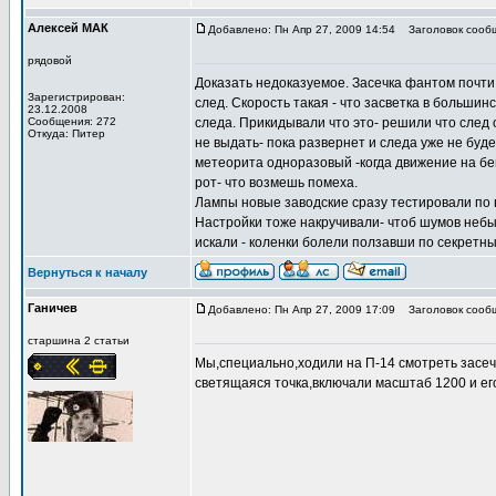
Алексей МАК
Добавлено: Пн Апр 27, 2009 14:54
Заголовок сооб
рядовой
Доказать недоказуемое. Засечка фантом почти в
Зарегистрирован:
след. Скорость такая - что засветка в большинс
23.12.2008
Сообщения: 272
следа. Прикидывали что это- решили что след 
Откуда: Питер
не выдать- пока развернет и следа уже не буд
метеорита одноразовый -когда движение на бе
рот- что возмешь помеха.
Лампы новые заводские сразу тестировали по в
Настройки тоже накручивали- чтоб шумов небыл
искали - коленки болели ползавши по секретны
Вернуться к началу
Ганичев
Добавлено: Пн Апр 27, 2009 17:09
Заголовок сооб
старшина 2 статьи
Мы,специально,ходили на П-14 смотреть засечк
светящаяся точка,включали масштаб 1200 и его