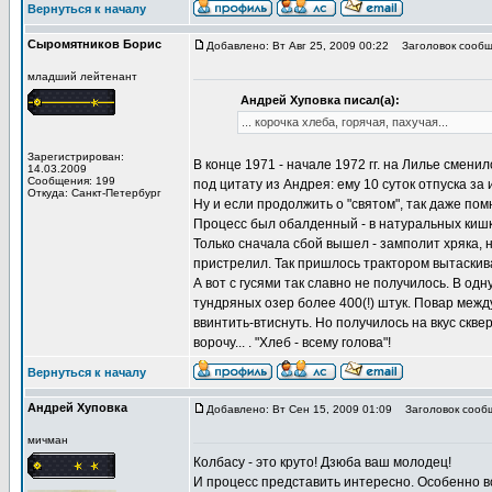
Вернуться к началу
Сыромятников Борис
Добавлено: Вт Авг 25, 2009 00:22
Заголовок сообщ
младший лейтенант
Андрей Хуповка писал(а):
... корочка хлеба, горячая, пахучая...
Зарегистрирован:
В конце 1971 - начале 1972 гг. на Лилье смени
14.03.2009
Сообщения: 199
под цитату из Андрея: ему 10 суток отпуска за 
Откуда: Санкт-Петербург
Ну и если продолжить о "святом", так даже пом
Процесс был обалденный - в натуральных кишка
Только сначала сбой вышел - замполит хряка, 
пристрелил. Так пришлось трактором вытаскивать
А вот с гусями так славно не получилось. В одну
тундряных озер более 400(!) штук. Повар межд
ввинтить-втиснуть. Но получилось на вкус скве
ворочу... . "Хлеб - всему голова"!
Вернуться к началу
Андрей Хуповка
Добавлено: Вт Сен 15, 2009 01:09
Заголовок сооб
мичман
Колбасу - это круто! Дзюба ваш молодец!
И процесс представить интересно. Особенно в