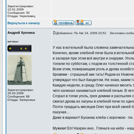
Зарегистрирован:
10.01.2009
Сообщения: 30
Откуда: Череповец
Вернуться к началу
Андрей Хуповка
Добавлено: Пн Авг 24, 2009 23:52
Заголовок сообщ
мичман
У нас в котельной была сложена замечательная
Конечно, кроме хлебной печи была в котельно
и засирая при этом всё внутри и снаружи. Угол
топили по субботам, с подом из толстенной ст
Всем этим, пожирающим уголь и дрова хозяйст
бровями - страшный аки тать! Родом из Новочер
утверждал что был бандитом. Не знаю, каким та
Каждую неделю, в среду, Олег начинал месить
Зарегистрирован:
чего начинал заниматься хлебной печью. В чет
26.03.2008
Сгорал в топке уголь, грея домики и распыляя
Сообщения: 88
Откуда: Запорожье
сжигал дрова из лагуны в хлебной печи по одн
Почти тридцать месяцев Олег при всей своей бр
пахучая....
Даже в вариант! Буханка хлеба с корочкою - пи.....
Мужики! Еп! Нахрен ино.. Гляньте на небо - на