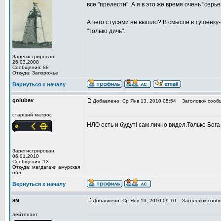
все "прелести". А я в это же время очень "серь
А чего с гусями не вышло? В смысле в тушенку-
"только дичь".
Зарегистрирован:
26.03.2008
Сообщения: 88
Откуда: Запорожье
Вернуться к началу
golubev
Добавлено: Ср Янв 13, 2010 05:54
Заголовок сооб
старший матрос
НЛО есть и будут! сам лично видел.Только Бог
Зарегистрирован:
06.01.2010
Сообщения: 13
Откуда: магдагачи амурская
обл.
Вернуться к началу
ям
Добавлено: Ср Янв 13, 2010 09:10
Заголовок сооб
лейтенант