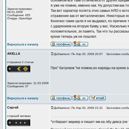
основном все таки отличались от других предме
я уже не помню, именно как. Ну допустим как т
Зарегистрирован:
Так вот характер полета этих самых НЛО о кото
08.01.2009
Сообщения: 455
отражение как от металлических. Некоторые из
Откуда: Оренбург
Конечно такие цели я не выдавал, по причине то
с ударением на вторую букву, у вас. Насколь
положительное, эх память. Так что ты рассказы
кухню теперь уж не пошлют.
Вернуться к началу
AKELLA
Добавлено: Пн Апр 20, 2009 20:07
Заголовок сооб
старшина 2 статьи
Про" батроков "не помню,но наряды на кухню 
Зарегистрирован: 11.03.2009
Сообщения: 37
Вернуться к началу
Сергей
Добавлено: Пн Апр 20, 2009 21:31
Заголовок сообщ
старший мичман
*отбирает маркер и пишет им на лбу дикса (не 