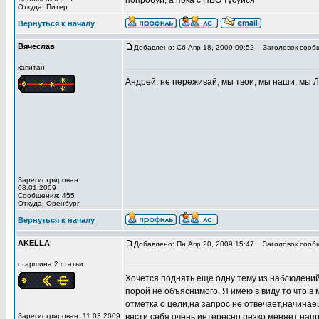
попробуй, а пока с ПВО тусуйся
Откуда: Питер
Вернуться к началу
Вячеслав
Добавлено: Сб Апр 18, 2009 09:52
Заголовок сооб
капитан
Андрей, не переживай, мы твои, мы наши, мы Ли
Зарегистрирован:
08.01.2009
Сообщения: 455
Откуда: Оренбург
Вернуться к началу
AKELLA
Добавлено: Пн Апр 20, 2009 15:47
Заголовок сооб
старшина 2 статьи
Хочется поднять еще одну тему из наблюдений
порой не объяснимого. Я имею в виду то что в
отметка о цели,на запрос не отвечает,начинаеш
Зарегистрирован: 11.03.2009
вести себя очень интересно,резко меняет напр