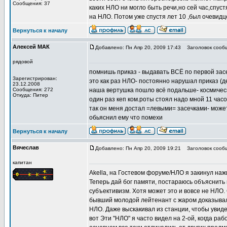
Сообщения: 37
каких НЛО ни могло быть речи,но сей час,спус
на НЛО. Потом уже спустя лет 10 ,был очевид
Вернуться к началу
Алексей МАК
Добавлено: Пн Апр 20, 2009 17:43
Заголовок сооб
рядовой
помнишь приказ - выдавать ВСЁ по первой зас
Зарегистрирован:
это как раз НЛО- постоянно нарушал приказ (д
23.12.2008
Сообщения: 272
наша вертушка пошло всё подальше- космическ
Откуда: Питер
один раз кеп ком.роты стоял надо мной 11 час
так он меня достал =левыми= засечками- может
обьяснил ему что помехи
Вернуться к началу
Вячеслав
Добавлено: Пн Апр 20, 2009 19:21
Заголовок сооб
капитан
Akella, на Гостевом форуме/НЛО я закинул нажи
Теперь дай бог памяти, постараюсь объяснить 
субъективизм. Хотя может это и вовсе не НЛО.
бывший молодой лейтенант с жаром доказывал, 
НЛО. Даже выскакивал из станции, чтобы увидет
вот Эти "НЛО" я часто видел на 2-ой, когда ра