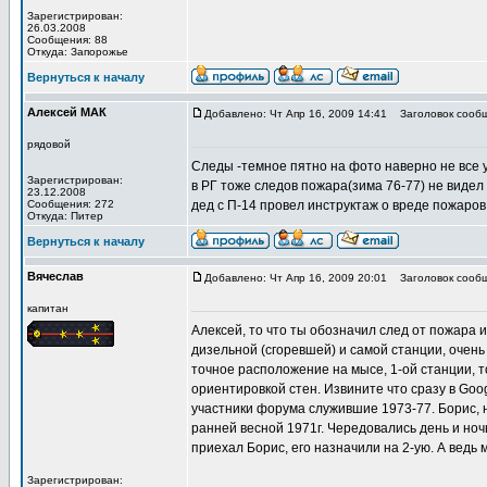
Зарегистрирован:
26.03.2008
Сообщения: 88
Откуда: Запорожье
Вернуться к началу
Алексей МАК
Добавлено: Чт Апр 16, 2009 14:41
Заголовок сообщ
рядовой
Следы -темное пятно на фото наверно не все
Зарегистрирован:
в РГ тоже следов пожара(зима 76-77) не видел
23.12.2008
Сообщения: 272
дед с П-14 провел инструктаж о вреде пожаров
Откуда: Питер
Вернуться к началу
Вячеслав
Добавлено: Чт Апр 16, 2009 20:01
Заголовок сообщ
капитан
Алексей, то что ты обозначил след от пожара 
дизельной (сгоревшей) и самой станции, очень
точное расположение на мысе, 1-ой станции, 
ориентировкой стен. Извините что сразу в Go
участники форума служившие 1973-77. Борис, н
ранней весной 1971г. Чередовались день и ноч
приехал Борис, его назначили на 2-ую. А ведь
Зарегистрирован: