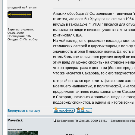
младший лейтенант
А как их обообщить? Солженицын - типичный "
кажется, что если бы Хрущёва не сняли в 1964
нибудь в таком духе. "ГУЛАГ" писался для опу
Зарегистрирован:
высылки он нигде и никак не участвовал ни в к
09.01.2009
критиковал США.
Сообщения: 197
Откуда: С.-Петербург
На мой взгляд, он стремился к воссозданию но
сталинских лагерей и царских тюрем, в пользу
значимость итогов II мировой войны. Да, есть
столь большое количество русских людей не вое
этим вряд ли можно спорить - на стороне немце
что он приврал раза в два - три (больше вряд ли)
Что же касается Сахарова, то с его творчеств
который пытался приложить физические закон
моему, его наивностью, и политической, и чел
продолжают активно использовать имя Сахарова
и Сахаров, насколько я понимаю, нигде не говор
поддержку сионистов, а одним из итогов войн
Вернуться к началу
Mave®ick
Добавлено: Пт Дек 18, 2009 15:51
Заголовок сообщ
вежливый