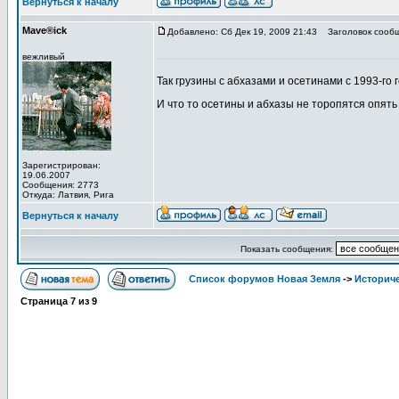
Вернуться к началу
Mave®ick
Добавлено: Сб Дек 19, 2009 21:43
Заголовок сообщ
вежливый
Так грузины с абхазами и осетинами с 1993-го 
И что то осетины и абхазы не торопятся опять
Зарегистрирован:
19.06.2007
Сообщения: 2773
Откуда: Латвия, Рига
Вернуться к началу
Показать сообщения:
Список форумов Новая Земля
->
Историче
Страница
7
из
9