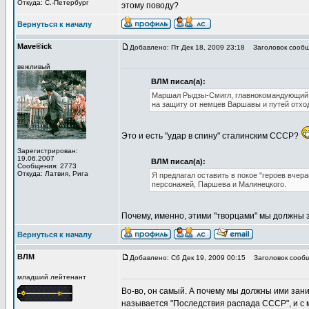
Откуда: С.-Петербург
этому поводу?
Вернуться к началу
Mave®ick
Добавлено: Пт Дек 18, 2009 23:18
Заголовок сообщ
вежливый
ВЛМ писал(а):
Маршал Рыдзы-Смигл, главнокомандующий п
на защиту от немцев Варшавы и путей отхо
Это и есть "удар в спину" сталинским СССР?
Зарегистрирован:
19.06.2007
ВЛМ писал(а):
Сообщения: 2773
Откуда: Латвия, Рига
Я предлагал оставить в покое "героев вчер
персонажей, Паршева и Малинецкого.
Почему, именно, этими "творцами" мы должны
Вернуться к началу
ВЛМ
Добавлено: Сб Дек 19, 2009 00:15
Заголовок сообщ
младший лейтенант
Во-во, он самый. А почему мы должны ими зан
называется "Последствия распада СССР", и с м