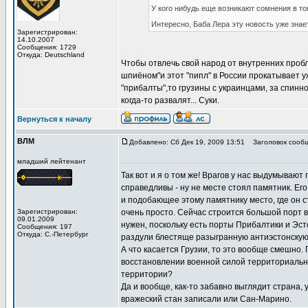
У кого нибудь еще возникают сомнения в т
Интересно, Баба Лера эту новость уже зна
Зарегистрирован:
14.10.2007
Сообщения: 1729
Откуда: Deutschland
Чтобы отвлечь свой народ от внутренних пробл
шпиёном"и этот "пипл" в России прокатывает уже
"прибалты",то грузины с украинцами, за спинно
когда-то развалят... Суки.
Вернуться к началу
ВЛМ
Добавлено: Сб Дек 19, 2009 13:51
Заголовок сообще
младший лейтенант
Так вот и я о том же! Врагов у нас выдумывают
справедливы - ну не месте стоял памятник. Ег
и подобающее этому памятнику место, где он ст
Зарегистрирован:
очень просто. Сейчас строится большой порт в
09.01.2009
нужен, поскольку есть порты Прибалтики и Эсто
Сообщения: 197
Откуда: С.-Петербург
раздули блестяще разыгранную антиэстонскую и
А что касается Грузии, то это вообще смешно. 
восстановлении военной силой территориально
территории?
Да и вообще, как-то забавно выглядит страна, 
вражеский стан записали или Сан-Марино.