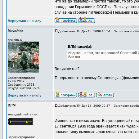
Что же до "кавалерии против танков", то это 
нападении Германии и СССР на Польшу в сентя
случае на стороне гитлеровской Германии в кач
Вернуться к началу
Mave®ick
Добавлено: Пт Дек 18, 2009 16:34
Заголовок сообщ
вежливый
ВЛМ писал(а):
Надеюсь, в том, что сталинский Советский 
Вас нет.
Вот даже как?
Теперь понятно почему Солженицын (фамилия 
Зарегистрирован:
19.06.2007
Сообщения: 2773
Откуда: Латвия, Рига
Вернуться к началу
ВЛМ
Добавлено: Пт Дек 18, 2009 20:47
Заголовок сообщ
младший лейтенант
Именно так и никак иначе. Вы уж оценивайте ка
17 сентября 1939 года оценивается как "удар н
польски, могу выложить скан ключевых мест сов
Зарегистрирован: