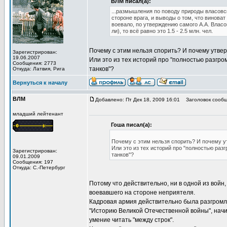
ВЛМ писал(а):
...размышления по поводу природы власовск
стороне врага, и выводы о том, что виноват
воевало, по утверждению самого А.А. Власов
ли), то всё равно это 1.5 - 2.5 млн. чел.
Почему с этим нельзя спорить? И почему утвер
Зарегистрирован:
19.06.2007
Или это из тех историй про "полностью разгр
Сообщения: 2773
танков"?
Откуда: Латвия, Рига
Вернуться к началу
ВЛМ
Добавлено: Пт Дек 18, 2009 16:01
Заголовок сообщ
младший лейтенант
Гоша писал(а):
Почему с этим нельзя спорить? И почему у
Или это из тех историй про "полностью ра
Зарегистрирован:
танков"?
09.01.2009
Сообщения: 197
Откуда: С.-Петербург
Потому что действительно, ни в одной из войн
воевавшего на стороне неприятеля.
Кадровая армия действительно была разгромле
"Историю Великой Отечественной войны", начин
умение читать "между строк".