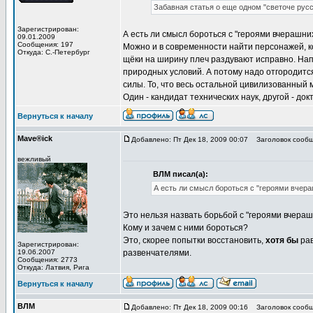
Забавная статья о еще одном "светоче рус
Зарегистрирован:
А есть ли смысл бороться с "героями вчерашни
09.01.2009
Сообщения: 197
Можно и в современности найти персонажей, ко
Откуда: С.-Петербург
щёки на ширину плеч раздувают исправно. Нап
природных условий. А потому надо отгородится
силы. То, что весь остальной цивилизованный 
Один - кандидат технических наук, другой - до
Вернуться к началу
Mave®ick
Добавлено: Пт Дек 18, 2009 00:07
Заголовок сообщ
вежливый
ВЛМ писал(а):
А есть ли смысл бороться с "героями вчера
Это нельзя назвать борьбой с "героями вчераш
Кому и зачем с ними бороться?
Это, скорее попытки восстановить,
хотя бы
рав
Зарегистрирован:
19.06.2007
развенчателями.
Сообщения: 2773
Откуда: Латвия, Рига
Вернуться к началу
ВЛМ
Добавлено: Пт Дек 18, 2009 00:16
Заголовок сообщ