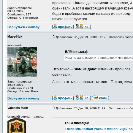
произошло. Нам не дано изменить прошлое, и ч
Зарегистрирован:
оценивали. А вот в настоящем и будущем кое-ч
09.01.2009
беды и проблемы свалим на нашу же природу, то
Сообщения: 197
Откуда: С.-Петербург
ничего не получится.
Вернуться к началу
Mave®ick
Добавлено: Сб Дек 19, 2009 01:17
Заголовок сообщ
вежливый
ВЛМ писал(а):
Нам не дано изменить прошлое, и что произо
Это точно -- "
нам не дано
" изменить прошлое..
оценивали...
Зарегистрирован:
А, попытаться поправить можно... Только, есл
19.06.2007
Сообщения: 2773
Откуда: Латвия, Рига
Вернуться к началу
Valentin Main
Добавлено: Сб Дек 19, 2009 11:29
Заголовок сообще
старший сержант запаса
Гоша писал(а):
Глава MI6 назвал Россию виновницей в