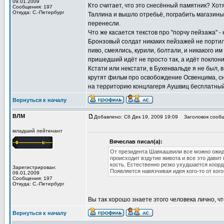
09.01.2009
Кто считает, что это снесённый памятник? Хотя
Сообщения: 197
Откуда: С.-Петербург
Таллина и вышло отребьё, пограбить магазины
перенесли.
Что же касается текстов про "порчу пейзажа" -
Бронзовый солдат никаких пейзажей не портил
пиво, смеялись, курили, болтали, и никакого и
пришедший идёт не просто так, а идёт поклон
Кстати или некстати, в Бухенвальде я не был,
крутят фильм про освобождение Освенцима, сн
на территорию концлагеря Аушвиц бесплатный, 
Вернуться к началу
ВЛМ
Добавлено: Сб Дек 19, 2009 19:09
Заголовок сообщ
младший лейтенант
Вячеслав писал(а):
От президента Шавкашвили все можно ожида
происходит вздутие живота и все это давит
кость. Естественно резко ухудшается коор
Зарегистрирован:
Появляется навязчивая идея кого-то от кого
09.01.2009
Сообщения: 197
Откуда: С.-Петербург
Вы так хорошо знаете этого человека лично, ч
Вернуться к началу