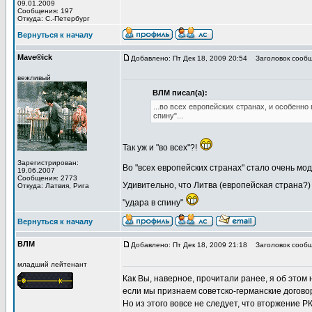
09.01.2009
Сообщения: 197
Откуда: С.-Петербург
Вернуться к началу
Mave®ick
Добавлено: Пт Дек 18, 2009 20:54
Заголовок сообщ
вежливый
ВЛМ писал(а):
...во всех европейских странах, и особенно
спину"...
Так уж и "во всех"?!
Зарегистрирован:
Во "всех европейских странах" стало очень мод
19.06.2007
Сообщения: 2773
Удивительно, что Литва (европейская страна?
Откуда: Латвия, Рига
"удара в спину"
Вернуться к началу
ВЛМ
Добавлено: Пт Дек 18, 2009 21:18
Заголовок сообщ
младший лейтенант
Как Вы, наверное, прочитали ранее, я об этом н
если мы признаем советско-германские догово
Но из этого вовсе не следует, что вторжение