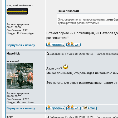
младший лейтенант
Гоша писал(а):
Это, скорее попытки восстановить,
хотя бы
демократами-развенчателями.
Зарегистрирован:
09.01.2009
Сообщения: 197
В таком случае ни Солженицын, ни Сахаров здес
Откуда: С.-Петербург
развенчатели".
Вернуться к началу
Mave®ick
Добавлено: Пт Дек 18, 2009 00:18
Заголовок сообщ
вежливый
А кто они?
Мы же понимаем, что речь идет не только о ни
Это не столько ответ разномастным тварям от
Зарегистрирован:
19.06.2007
Сообщения: 2773
Откуда: Латвия, Рига
Вернуться к началу
ВЛМ
Добавлено: Пт Дек 18, 2009 10:20
Заголовок сообщ