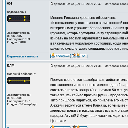
001
Добавлено: Сб Дек 19, 2009 20:47
Заголовок сообщ
подполковник
Мнение Рогозина довольно объективно.
«К сожалению, у нас немного возможностей по
интересы или угрожает безопасности наших гр
Зарегистрирован:
грузинам, которые уходили на ту страшную войн
09.06.2007
взирать на это или ограничится небольшими ка
Сообщения: 509
Откуда: 50RU
в тяжелейшем моральном состоянии, когда оно
каком-то смысле, даже солидаризируется с ним
Вернуться к началу
ВЛМ
Добавлено: Сб Дек 19, 2009 21:31
Заголовок сообщ
младший лейтенант
Прежде всего стоит разобраться, действительн
восстановлен и встроен в комплекс зданий па
советские газеты конца 40-х - начала 50-х гг.,
Зарегистрирован:
такие же, как сейчас против Грузии - продались
09.01.2009
Тито пришлось мириться, но привлечь его на с
Сообщения: 197
Откуда: С.-Петербург
А ежели вернуться к теме Кавказа, то увидите -
хороводы водить и рассказывать всем, кто зах
народы. Ату её! И буду наши части выходить 
Цхинвали.