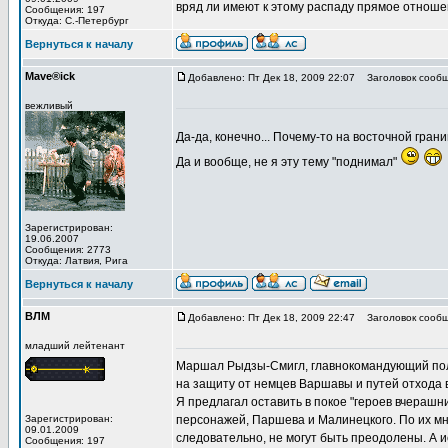
вряд ли имеют к этому распаду прямое отноше
Сообщения: 197
Откуда: С.-Петербург
Вернуться к началу
Mave®ick
Добавлено: Пт Дек 18, 2009 22:07
Заголовок сообщ
вежливый
Да-да, конечно... Почему-то на восточной гран
Да и вообще, не я эту тему "поднимал"
Зарегистрирован:
19.06.2007
Сообщения: 2773
Откуда: Латвия, Рига
Вернуться к началу
ВЛМ
Добавлено: Пт Дек 18, 2009 22:47
Заголовок сообщ
младший лейтенант
Маршал Рыдзы-Смигл, главнокомандующий польс
на защиту от немцев Варшавы и путей отхода 
Я предлагал оставить в покое "героев вчерашн
Зарегистрирован:
персонажей, Паршева и Малинецкого. По их м
09.01.2009
следовательно, не могут быть преодолены. А ис
Сообщения: 197