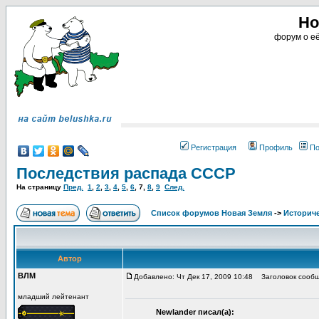
Но
форум о её
Регистрация
Профиль
По
Последствия распада СССР
На страницу
Пред.
1
,
2
,
3
,
4
,
5
,
6
,
7
,
8
,
9
След.
Список форумов Новая Земля
->
Историче
Автор
ВЛМ
Добавлено: Чт Дек 17, 2009 10:48
Заголовок сообщ
младший лейтенант
Newlander писал(а):