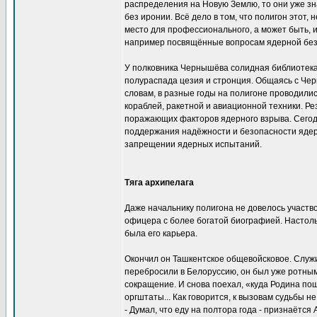
распределения на Новую Землю, то они уже зна
без иронии. Всё дело в том, что полигон этот
место для профессионального, а может быть, и
например посвящённые вопросам ядерной безо
У полковника Чернышёва солидная библиотека.
полураспада цезия и стронция. Общаясь с Чер
словам, в разные годы на полигоне проводил
кораблей, ракетной и авиационной техники. 
поражающих факторов ядерного взрыва. Сегод
поддержания надёжности и безопасности ядер
запрещении ядерных испытаний.
Тяга архипелага
Даже начальнику полигона не довелось участв
офицера с более богатой биографией. Настольк
была его карьера.
Окончил он Ташкентское общевойсковое. Служил
перебросили в Белоруссию, он был уже ротным
сокращение. И снова поехал, «куда Родина пош
оргштаты... Как говорится, к вызовам судьбы не
- Думал, что еду на полтора года - признаётся