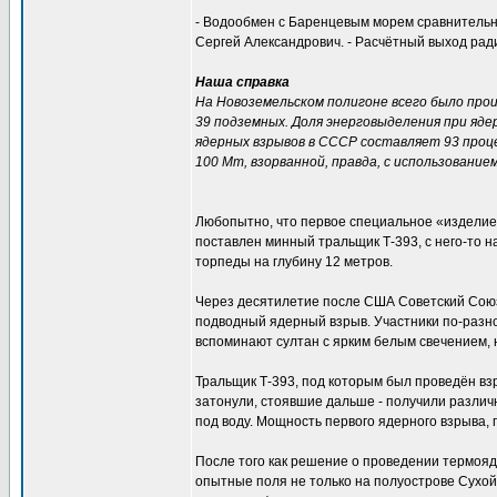
- Водообмен с Баренцевым морем сравнительно
Сергей Александрович. - Расчётный выход рад
Наша справка
На Новоземельском полигоне всего было произ
39 подземных. Доля энерговыделения при яд
ядерных взрывов в СССР составляет 93 проц
100 Мт, взорванной, правда, с использовани
Любопытно, что первое специальное «изделие»
поставлен минный тральщик Т-393, с него-то н
торпеды на глубину 12 метров.
Через десятилетие после США Советский Сою
подводный ядерный взрыв. Участники по-разно
вспоминают султан с ярким белым свечением, 
Тральщик Т-393, под которым был проведён взр
затонули, стоявшие дальше - получили различн
под воду. Мощность первого ядерного взрыва, 
После того как решение о проведении термоя
опытные поля не только на полуострове Сухой