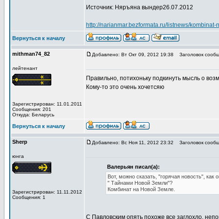
Источник: Няръяна вындер26.07.2012
http://narianmar.bezformata.ru/listnews/kombinat
Вернуться к началу
mithman74_82
Добавлено: Вт Окт 09, 2012 19:38
Заголовок сообщ
лейтенант
Правильно, потихоньку подкинуть мысль о возмож
Кому-то это очень хочетсяю
Зарегистрирован: 11.01.2011
Сообщения: 201
Откуда: Беларусь
Вернуться к началу
Sherp
Добавлено: Вс Ноя 11, 2012 23:32
Заголовок сообщ
юнга
Валерьян писал(а):
Вот, можно сказать, "горячая новость", как 
" Тайнами Новой Земли"?
Комбинат на Новой Земле.
Зарегистрирован: 11.11.2012
Сообщения: 1
C Павловским опять похоже все заглохло, непон