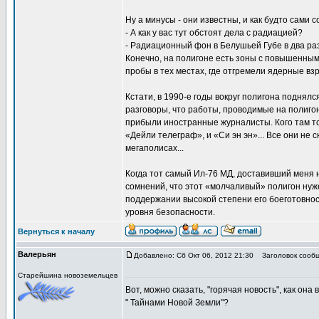
Ну а минусы - они известны, и как будто сами
- А как у вас тут обстоят дела с радиацией?
- Радиационный фон в Белушьей Губе в два раза
Конечно, на полигоне есть зоны с повышенным
пробы в тех местах, где отгремели ядерные взр
Кстати, в 1990-е годы вокруг полигона поднял
разговоры, что работы, проводимые на полиго
прибыли иностранные журналисты. Кого там то
«Дейли телеграф», и «Си эн эн»... Все они не 
мегаполисах...
Когда тот самый Ил-76 МД, доставивший меня н
сомнений, что этот «молчаливый» полигон нуже
поддержании высокой степени его боеготовнос
уровня безопасности.
Вернуться к началу
Валерьян
Добавлено: Сб Окт 06, 2012 21:30
Заголовок сообщ
Старейшина новоземельцев
Вот, можно сказать, "горячая новость", как она 
" Тайнами Новой Земли"?