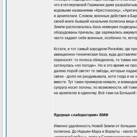
что в гитлеровской Германии даже разрабатыв
кодовыми названиями «Крестоносец», «Арктич
и архипелаги. Словом, военные действия в Б
своей книге бывший начальник полигона вице-
Земли располагалась база немецких подводных
оборудованы причалы, где заряжались аккумул
часто задают себе военные, особенно те, котор
Кстати, и тот самый аэродром Рогачёво, где п
авиационно-техническая база, куда доставляю
переносят: то полоса обледенела, то туман не
затянулась «по погоде». Но и это время не п
далеко порой светят те звёзды, которые пада
связи - долго не раздумывала, хотя тогда и не
вместе. Тут таких примеров немало, и командов
супруга носит погоны, по возможности, ей то
на архипелаг в одиночку. Всё-таки на Большой
Ядерная «лаборатория» ВМФ
Именно удалённость Новой Земли от больших г
полигона. До Нарьян-Мара и Воркуты - около 5