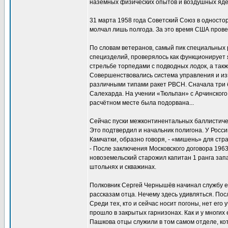
наземных физических опытов и воздушных яде
31 марта 1958 года Советский Союз в односто
молчал лишь полгода. За это время США прове
По словам ветеранов, самый пик специальных 
специзделий, проверялось как функционирует я
стрельбе торпедами с подводных лодок, а так
Совершенствовались система управления и из
различными типами ракет РВСН. Сначала три б
Салехарда. На учении «Тюльпан» с Арчинского 
расчётном месте была подорвана...
Сейчас пуски межконтинентальных баллистичес
Это подтвердил и начальник полигона. У Росс
Камчатки, образно говоря, - «мишень» для стра
- После заключения Московского договора 1963
новоземельский старожил капитан 1 ранга зап
штольнях и скважинах.
Полковник Сергей Чернышёв начинал службу е
рассказам отца. Нечему здесь удивляться. По
Среди тех, кто и сейчас носит погоны, нет его
прошло в закрытых гарнизонах. Как и у многи
Пашкова отцы служили в том самом отделе, кот