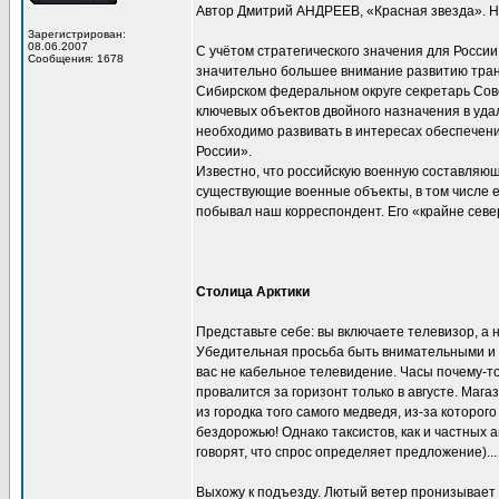
Автор Дмитрий АНДРЕЕВ, «Красная звезда». Но
Зарегистрирован:
08.06.2007
С учётом стратегического значения для Росси
Сообщения: 1678
значительно большее внимание развитию тран
Сибирском федеральном округе секретарь Со
ключевых объектов двойного назначения в уда
необходимо развивать в интересах обеспечен
России».
Известно, что российскую военную составляющ
существующие военные объекты, в том числе е
побывал наш корреспондент. Его «крайне сев
Столица Арктики
Представьте себе: вы включаете телевизор, а
Убедительная просьба быть внимательными и ос
вас не кабельное телевидение. Часы почему-то 
провалится за горизонт только в августе. Мага
из городка того самого медведя, из-за которо
бездорожью! Однако таксистов, как и частных а
говорят, что спрос определяет предложение)...
Выхожу к подъезду. Лютый ветер пронизывает 