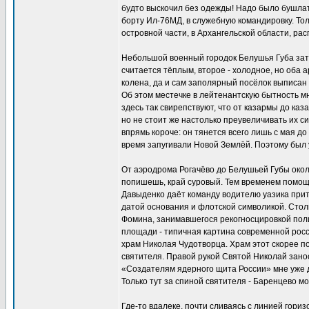
будто выскочил без одежды! Надо было бушлат 
борту Ил-76МД, в служебную командировку. Тол
островной части, в Архангельской области, р
Небольшой военный городок Белушья Губа зат
считается тёплым, второе - холодное, но оба 
колена, да и сам заполярный посёлок выписан в
Об этом местечке в лейтенантскую бытность м
здесь так свирепствуют, что от казармы до каз
но не стоит же настолько преувеличивать их сил
впрямь короче: он тянется всего лишь с мая до
время запугивали Новой Землёй. Поэтому был 
От аэродрома Рогачёво до Белушьей Губы окол
попишешь, край суровый. Тем временем помощн
Давыденко даёт команду водителю уазика прито
датой основания и флотской символикой. Столи
Фомина, занимавшегося рекогносцировкой поли
площади - типичная картина современной росс
храм Николая Чудотворца. Храм этот скорее п
святителя. Правой рукой Святой Николай занос
«Создателям ядерного щита России» мне уже д
Только тут за спиной святителя - Баренцево мор
Где-то вдалеке, почти сливаясь с линией гориз