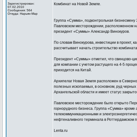
Зарегистрирован:
Комбинат на Новой Земле.
07.02.2010
Сообщения: 564
Откуда: Нарьян-Мар
Группа «Сумма», подконтрольная бизнесмену 
Павловском месторождении, расположенном на
президент «Суммы» Александр Винокуров.
По словам Винокурова, инвестиции в проект, к
рассчитывает начать строительство комбината 
Президент «Суммы» отметил, что свинцово-ц
для компании с учетом растущего на 4-5 проце
приходится на Китай.
Архипелаг Новая Земля расположен в Северно
полезных ископаемых, в основном, руд черны
Архангельской области и имеет статус закрыт
Павловское месторождение было открыто Перв
горнорудного бизнеса. Группа «Сумма» кроме 
телекоммуникационными и электроэнергетичес
нефтеналивного терминала в Роттердамском п
Lenta.ru