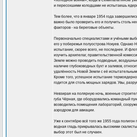
«холодной войны», когда в Семипалатинске уж
и пересохшими колодцами не испытаешь ядерн
Тем более, что в январе 1954 года завершили
важно было проверить его и получить столь н
факторов - на береговые объекты.
Первоначально специалистами и учёными выби
его у побережья полуострова Нокуев. Однако 
испытание, скорее всего, не последнее. И фло
изучить архипелаг, правительственной комисси
Земле можно проводить подводные, воздушные
наличие глубоководных бухт и заливов, относи
удалённость Новой Земли с её испытательным
Кроме того, успешное испытание термоядерной
годится для столь мощных зарядов. Увы, разру
Невзирая на полярную ночь, военные строители
губа Чёрная, где оборудовались командный пун
возводились помещения лабораторий, сооружен
аэродром для авиации.
Уже к сентябрю всё того же 1955 года полигон 
водная гладь прикрывалась высокими скалисты
выбор этот был не случаен.