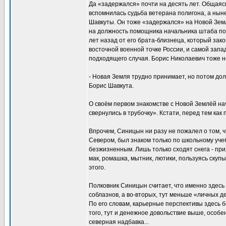
Да «задержался» почти на десять лет. Общаясь
вспомнилась судьба ветерана полигона, а нын
Шавкуты. Он тоже «задержался» на Новой Земл
на должность помощника начальника штаба пол
лет назад от его брата-близнеца, который зак
восточной военной точке России, и самой запад
подходящего случая. Борис Николаевич тоже не
- Новая Земля трудно принимает, но потом дол
Борис Шавкута.
О своём первом знакомстве с Новой Землёй на
свернулись в трубочку». Кстати, перед тем как
Впрочем, Синицын ни разу не пожалел о том, чт
Севером, был знаком только по школьному учеб
безжизненным. Лишь только сходят снега - прил
мак, ромашка, мытник, лютики, пользуясь ску
этого.
Полковник Синицын считает, что именно здесь
соблазнов, а во-вторых, тут меньше «личных 
По его словам, карьерные перспективы здесь 
того, тут и денежное довольствие выше, особе
северная надбавка...