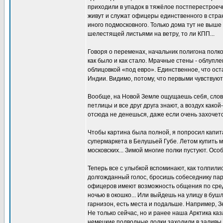
приходили в упадок в тяжёлое постперестроечн
живут и служат офицеры единственного в стран
иного подмосковного. Только дома тут не выше 
шелестящей листьями на ветру, то ли КПП...
Говоря о переменах, начальник полигона полк
как было и как стало. Мрачные стены - облуп
облицовкой «под евро». Единственное, что ост
Индии. Видимо, потому, что первыми чувствуют
Вообще, на Новой Земле ощущаешь себя, словн
петлицы и все друг друга знают, а воздух како
отсюда не денешься, даже если очень захочется
Чтобы картина была полной, я попросил капит
супермаркета в Белушьей Губе. Летом купить м
московских... Зимой многие полки пустуют. Осо
Теперь все с улыбкой вспоминают, как толпили
долгожданный голос, бросишь собеседнику пару
офицеров имеют возможность общения по сред
ночью в окошко... Или выйдешь на улицу в буш
гарнизон, есть места и подальше. Например, 
Не только сейчас, но и ранее наша Арктика ка
немецкие подводные лодки заходили в заливы 