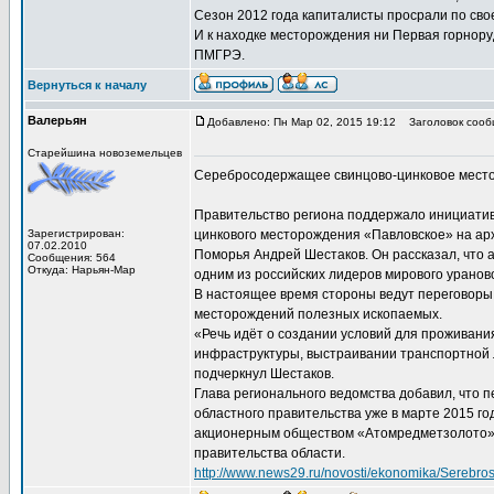
Сезон 2012 года капиталисты просрали по свое
И к находке месторождения ни Первая горноруд
ПМГРЭ.
Вернуться к началу
Валерьян
Добавлено: Пн Мар 02, 2015 19:12
Заголовок сооб
Старейшина новоземельцев
Серебросодержащее свинцово-цинковое мест
Правительство региона поддержало инициати
Зарегистрирован:
цинкового месторождения «Павловское» на ар
07.02.2010
Поморья Андрей Шестаков. Он рассказал, что
Сообщения: 564
Откуда: Нарьян-Мар
одним из российских лидеров мирового уранов
В настоящее время стороны ведут переговоры
месторождений полезных ископаемых.
«Речь идёт о создании условий для проживани
инфраструктуры, выстраивании транспортной 
подчеркнул Шестаков.
Глава регионального ведомства добавил, что 
областного правительства уже в марте 2015 го
акционерным обществом «Атомредметзолото»,
правительства области.
http://www.news29.ru/novosti/ekonomika/Sereb